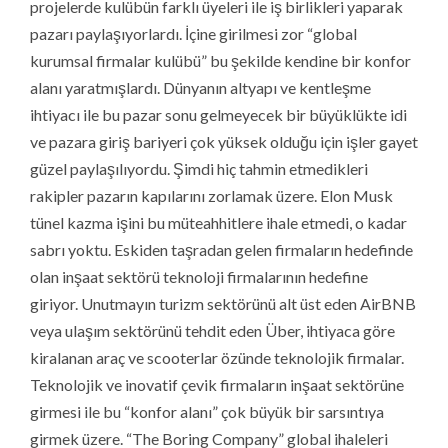
projelerde kulübün farklı üyeleri ile iş birlikleri yaparak
pazarı paylaşıyorlardı. İçine girilmesi zor “global
kurumsal firmalar kulübü” bu şekilde kendine bir konfor
alanı yaratmışlardı. Dünyanın altyapı ve kentleşme
ihtiyacı ile bu pazar sonu gelmeyecek bir büyüklükte idi
ve pazara giriş bariyeri çok yüksek olduğu için işler gayet
güzel paylaşılıyordu. Şimdi hiç tahmin etmedikleri
rakipler pazarın kapılarını zorlamak üzere. Elon Musk
tünel kazma işini bu müteahhitlere ihale etmedi, o kadar
sabrı yoktu. Eskiden taşradan gelen firmaların hedefinde
olan inşaat sektörü teknoloji firmalarının hedefine
giriyor. Unutmayın turizm sektörünü alt üst eden AirBNB
veya ulaşım sektörünü tehdit eden Über, ihtiyaca göre
kiralanan araç ve scooterlar özünde teknolojik firmalar.
Teknolojik ve inovatif çevik firmaların inşaat sektörüne
girmesi ile bu “konfor alanı” çok büyük bir sarsıntıya
girmek üzere. “The Boring Company” global ihaleleri