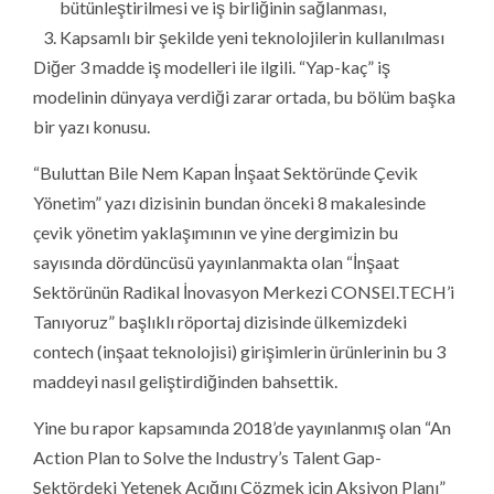
bütünleştirilmesi ve iş birliğinin sağlanması,
Kapsamlı bir şekilde yeni teknolojilerin kullanılması
Diğer 3 madde iş modelleri ile ilgili. “Yap-kaç” iş
modelinin dünyaya verdiği zarar ortada, bu bölüm başka
bir yazı konusu.
“Buluttan Bile Nem Kapan İnşaat Sektöründe Çevik
Yönetim” yazı dizisinin bundan önceki 8 makalesinde
çevik yönetim yaklaşımının ve yine dergimizin bu
sayısında dördüncüsü yayınlanmakta olan “İnşaat
Sektörünün Radikal İnovasyon Merkezi CONSEI.TECH’i
Tanıyoruz” başlıklı röportaj dizisinde ülkemizdeki
contech (inşaat teknolojisi) girişimlerin ürünlerinin bu 3
maddeyi nasıl geliştirdiğinden bahsettik.
Yine bu rapor kapsamında 2018’de yayınlanmış olan “An
Action Plan to Solve the Industry’s Talent Gap-
Sektördeki Yetenek Açığını Çözmek için Aksiyon Planı”