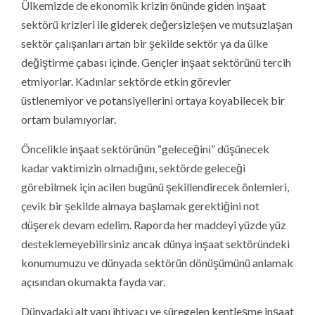
Ülkemizde de ekonomik krizin önünde giden inşaat
sektörü krizleri ile giderek değersizleşen ve mutsuzlaşan
sektör çalışanları artan bir şekilde sektör ya da ülke
değiştirme çabası içinde. Gençler inşaat sektörünü tercih
etmiyorlar. Kadınlar sektörde etkin görevler
üstlenemiyor ve potansiyellerini ortaya koyabilecek bir
ortam bulamıyorlar.
Öncelikle inşaat sektörünün “geleceğini” düşünecek
kadar vaktimizin olmadığını, sektörde geleceği
görebilmek için acilen bugünü şekillendirecek önlemleri,
çevik bir şekilde almaya başlamak gerektiğini not
düşerek devam edelim. Raporda her maddeyi yüzde yüz
desteklemeyebilirsiniz ancak dünya inşaat sektöründeki
konumumuzu ve dünyada sektörün dönüşümünü anlamak
açısından okumakta fayda var.
Dünyadaki alt yapı ihtiyacı ve süregelen kentleşme inşaat