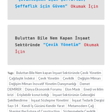
Şeffaflık için Güven”
Okumak İçin
Buluttan Bile Nem Kapan İnşaat
Sektöründe
“Çevik Yönetim”
Okumak
İçin
Buluttan Bile Nem kapan İnşaat Sektöründe Çevik Yönetim
Tags:
Çağdaşlık İndeksi
Çevik Yönetim
Çeviklik
Değişim Mimarı
Değişim Mimarı İnovatif Yönetim Danışmanlığı
Demet
DEMİRER
Dünya Ekonomik Forumu
Elon Mask
Enerji ve iklim
krizi
Erişilebilir konut kıtlığı
İnşaat Sektörünün Geleceğini
Şekillendirme
İnşaat Sözleşme Yönetimi
İnşaat Tedarik Dergisi
Sayı 14
Kendi İş Gücünü Kendin Yarat
Metamodern Çağ
Shaping the Future of Construction
Sözleşmelerle Çeviklik