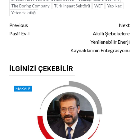
The Boring Company
Türk İnşaat Sektörü
WEF
Yap-kaç
Yetenek kıtlığı
Continue
Previous
Next
Reading
Pasif Ev-I
Akıllı Şebekelere
Yenilenebilir Enerji
Kaynaklarının Entegrasyonu
İLGINIZI ÇEKEBILIR
MAKALE