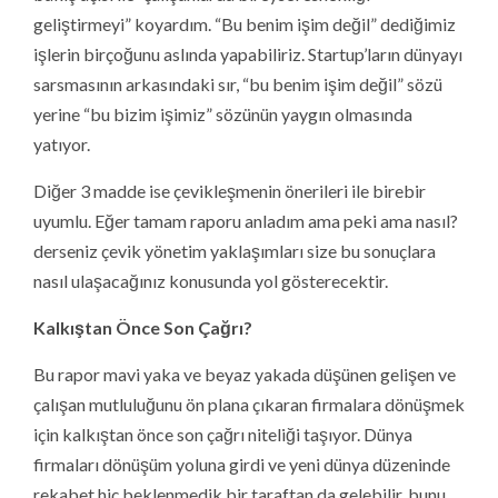
geliştirmeyi” koyardım. “Bu benim işim değil” dediğimiz
işlerin birçoğunu aslında yapabiliriz. Startup’ların dünyayı
sarsmasının arkasındaki sır, “bu benim işim değil” sözü
yerine “bu bizim işimiz” sözünün yaygın olmasında
yatıyor.
Diğer 3 madde ise çevikleşmenin önerileri ile birebir
uyumlu. Eğer tamam raporu anladım ama peki ama nasıl?
derseniz çevik yönetim yaklaşımları size bu sonuçlara
nasıl ulaşacağınız konusunda yol gösterecektir.
Kalkıştan Önce Son Çağrı?
Bu rapor mavi yaka ve beyaz yakada düşünen gelişen ve
çalışan mutluluğunu ön plana çıkaran firmalara dönüşmek
için kalkıştan önce son çağrı niteliği taşıyor. Dünya
firmaları dönüşüm yoluna girdi ve yeni dünya düzeninde
rekabet hiç beklenmedik bir taraftan da gelebilir, bunu