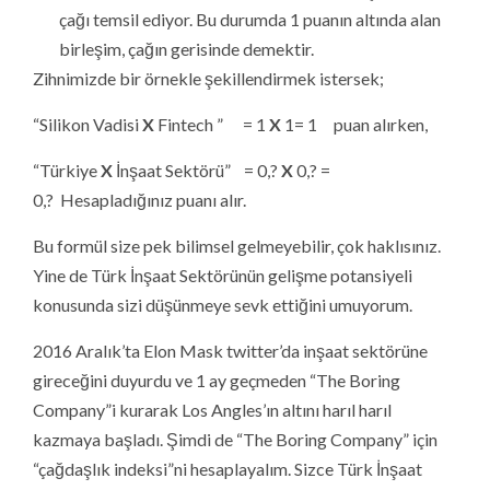
çağı temsil ediyor. Bu durumda 1 puanın altında alan
birleşim, çağın gerisinde demektir.
Zihnimizde bir örnekle şekillendirmek istersek;
“Silikon Vadisi
X
Fintech ” = 1
X
1= 1 puan alırken,
“Türkiye
X
İnşaat Sektörü” = 0,?
X
0,? =
0,? Hesapladığınız puanı alır.
Bu formül size pek bilimsel gelmeyebilir, çok haklısınız.
Yine de Türk İnşaat Sektörünün gelişme potansiyeli
konusunda sizi düşünmeye sevk ettiğini umuyorum.
2016 Aralık’ta Elon Mask twitter’da inşaat sektörüne
gireceğini duyurdu ve 1 ay geçmeden “The Boring
Company”i kurarak Los Angles’ın altını harıl harıl
kazmaya başladı. Şimdi de “The Boring Company” için
“çağdaşlık indeksi”ni hesaplayalım. Sizce Türk İnşaat