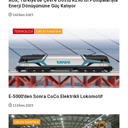
AUX, Türkiye’de Çevre Dostu R290 Isı Pompalarıyla
Enerji Dönüşümüne Güç Katıyor
14 Ekim 2025
TEKNOLOJI
ÜRÜN TANITIMI
E-5000’den Sonra CoCo Elektrikli Lokomotif
11 Ekim 2025
ÜRÜN TANITIMI