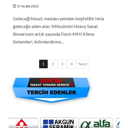
17 Aralık 2025
Geleceği hisset, mekânı yeniden keşfetBir tıkla
geleceğe adım atın: Mitsubishi Heavy Sanal
Showroom artık yayında Form MHI Klima
Sistemleri, iklimlendirme...
Yazı
1
2
3
4
Next
sayfalaması