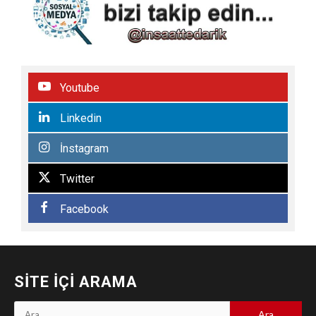
Youtube
Linkedin
İnstagram
Twitter
Facebook
SITE İÇI ARAMA
Arama: