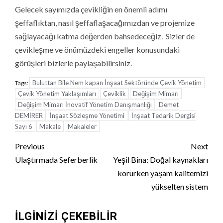
Gelecek sayımızda çevikliğin en önemli adımı
şeffaflıktan, nasıl şeffaflaşacağımızdan ve projemize
sağlayacağı katma değerden bahsedeceğiz. Sizler de
çevikleşme ve önümüzdeki engeller konusundaki
görüşleri bizlerle paylaşabilirsiniz.
Buluttan Bile Nem kapan İnşaat Sektöründe Çevik Yönetim
Tags:
Çevik Yönetim Yaklaşımları
Çeviklik
Değişim Mimarı
Değişim Mimarı İnovatif Yönetim Danışmanlığı
Demet
DEMİRER
İnşaat Sözleşme Yönetimi
İnşaat Tedarik Dergisi
Sayı 6
Makale
Makaleler
Continue
Previous
Next
Reading
Ulaştırmada Seferberlik
Yeşil Bina: Doğal kaynakları
korurken yaşam kalitemizi
yükselten sistem
İLGINIZI ÇEKEBILIR