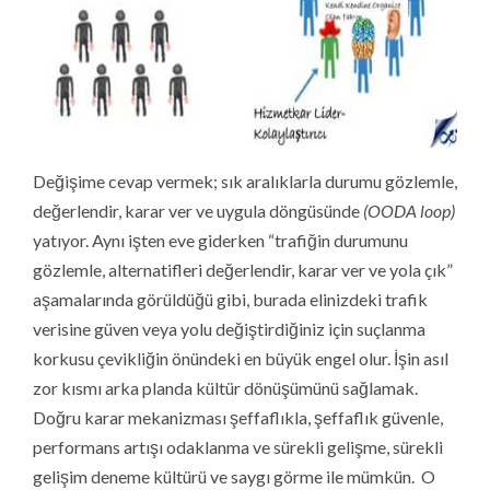
Değişime cevap vermek; sık aralıklarla durumu gözlemle,
değerlendir, karar ver ve uygula döngüsünde
(OODA loop)
yatıyor. Aynı işten eve giderken “trafiğin durumunu
gözlemle, alternatifleri değerlendir, karar ver ve yola çık”
aşamalarında görüldüğü gibi, burada elinizdeki trafik
verisine güven veya yolu değiştirdiğiniz için suçlanma
korkusu çevikliğin önündeki en büyük engel olur. İşin asıl
zor kısmı arka planda kültür dönüşümünü sağlamak.
Doğru karar mekanizması şeffaflıkla, şeffaflık güvenle,
performans artışı odaklanma ve sürekli gelişme, sürekli
gelişim deneme kültürü ve saygı görme ile mümkün. O