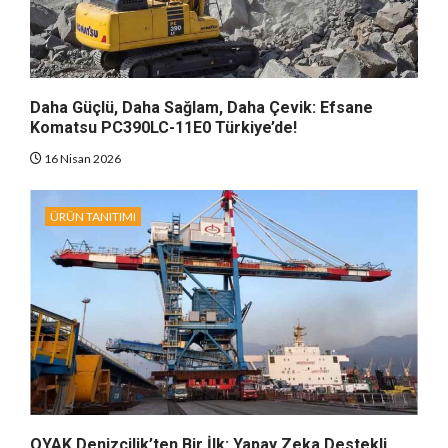
Daha Güçlü, Daha Sağlam, Daha Çevik: Efsane
Komatsu PC390LC-11E0 Türkiye’de!
16 Nisan 2026
ÜRÜN TANITIMI
OYAK Denizcilik’ten Bir İlk: Yapay Zeka Destekli