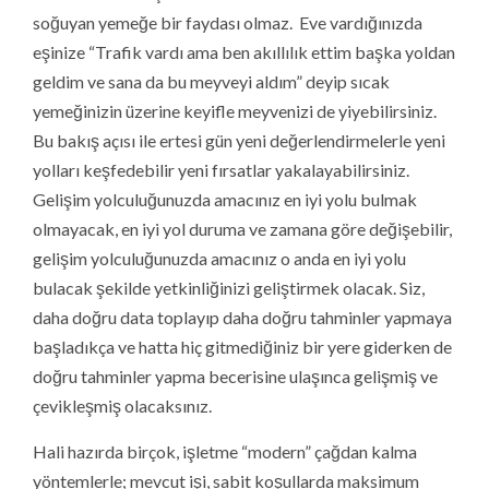
soğuyan yemeğe bir faydası olmaz. Eve vardığınızda
eşinize “Trafik vardı ama ben akıllılık ettim başka yoldan
geldim ve sana da bu meyveyi aldım” deyip sıcak
yemeğinizin üzerine keyifle meyvenizi de yiyebilirsiniz.
Bu bakış açısı ile ertesi gün yeni değerlendirmelerle yeni
yolları keşfedebilir yeni fırsatlar yakalayabilirsiniz.
Gelişim yolculuğunuzda amacınız en iyi yolu bulmak
olmayacak, en iyi yol duruma ve zamana göre değişebilir,
gelişim yolculuğunuzda amacınız o anda en iyi yolu
bulacak şekilde yetkinliğinizi geliştirmek olacak. Siz,
daha doğru data toplayıp daha doğru tahminler yapmaya
başladıkça ve hatta hiç gitmediğiniz bir yere giderken de
doğru tahminler yapma becerisine ulaşınca gelişmiş ve
çevikleşmiş olacaksınız.
Hali hazırda birçok, işletme “modern” çağdan kalma
yöntemlerle; mevcut işi, sabit koşullarda maksimum