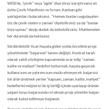
WEB’de, “çevik” veya “agile” diye biraz karıştırsanız en
üstte Çevik Manifesto ve Scrum, Kanban gibi
yaklaşımları bulacaksınız. “Hemen bunları uygulayalım
biz de çevik olalım o zaman” diyebilirsiniz ya da “bunlar
bize uymaz” deyip dudak da bükebilirsiniz. Muhtemelen
her durumda da haklısınız.
Sürdürülebilir ticari hayata giden yolda öncelikle proje
yönetiminde “başarının” tanımı değişti. Kontrat tarafı
olarak sabit sözleşme kapsamında ısrar edip “zaman,
kalite ve maliyet” hedefini tutturmak, hayata geçecek
kullanıcısını ve yatırımcısını mutlu etmeyecek başarısız
bir ürün üretmek yerine “kapsam, zaman, kalite, maliyet”
hedeflerini müşterisi ile iş birliği içinde uyarlayıp ürünün
yaşam boyu başarısında rol almak proje yönetim başarı
olarak kabul edilmeye başlandı.
Başarılı olabilmek için 2 temel unsur işletmelerin iş yapış