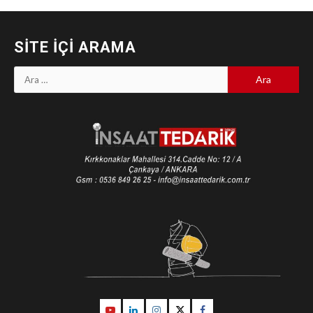
SITE İÇI ARAMA
Arama:
Youtube
Linkedin
İnstagram
Twitter
Facebook