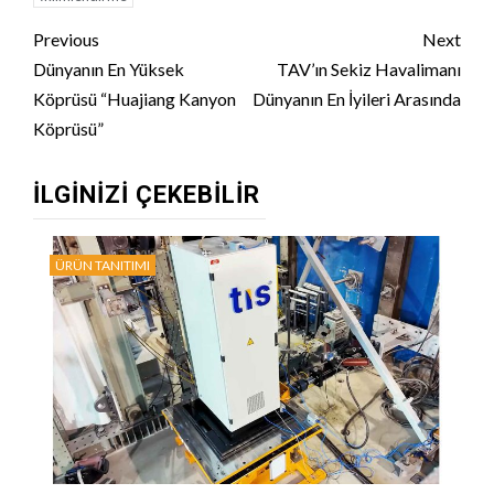
Continue
Previous
Next
Reading
Dünyanın En Yüksek
TAV’ın Sekiz Havalimanı
Köprüsü “Huajiang Kanyon
Dünyanın En İyileri Arasında
Köprüsü”
İLGINIZI ÇEKEBILIR
ÜRÜN TANITIMI