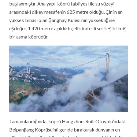
başlanmıştır. Ana yapı, köprü tabliyesi ile su yüzeyi
arasındaki dikey mesafenin 625 metre olduğu, Çin’in en
yüksek binası olan Şanghay Kulesi’nin yüksekliğine
eşdeğer, 1.420 metre açıklıklı çelik kafesli sertleştirilmiş
bir asma köprüdür.
Tamamlandığında, köprü Hangzhou-Ruili Otoyolu’ndaki
Beipanjiang Köprüsü’nü geride bırakarak dünyanın en