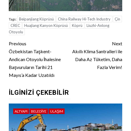
Beipanjiang Köprüsü
China Railway Hi-Tech Industry
Çin
Tags:
CREC
Huajiang Kanyon Köprüsü
Köprü
Liuzhi-Anlong
Otoyolu
Continue
Previous
Next
Reading
Özbekistan Taşkent-
Akıllı Klima Santralleri ile
Andican Otoyolu İhalesine
Daha Az Tüketim, Daha
Başvuruların Tarihi 21
Fazla Verim!
Mayıs’a Kadar Uzatıldı
İLGINIZI ÇEKEBILIR
ALTYAPI
BELEDIYE
ULAŞIM