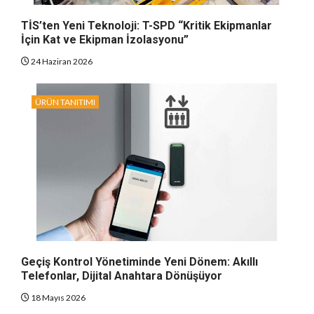
TİS’ten Yeni Teknoloji: T-SPD “Kritik Ekipmanlar
İçin Kat ve Ekipman İzolasyonu”
24 Haziran 2026
ÜRÜN TANITIMI
Geçiş Kontrol Yönetiminde Yeni Dönem: Akıllı
Telefonlar, Dijital Anahtara Dönüşüyor
18 Mayıs 2026