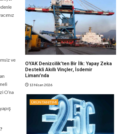
edenle
yacımız
imsiz ve
OYAK Denizcilik’ten Bir İlk: Yapay Zeka
Destekli Akıllı Vinçler, İsdemir
Limanı’nda
dan
neli
13 Nisan 2026
zi O’na
ÜRÜN TANITIMI
 yapış
ü?