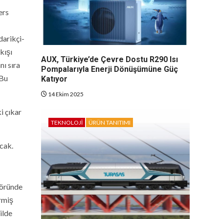
ers
darikçi-
kışı
AUX, Türkiye’de Çevre Dostu R290 Isı
nı sıra
Pompalarıyla Enerji Dönüşümüne Güç
 Bu
Katıyor
14 Ekim 2025
i çıkar
TEKNOLOJI
ÜRÜN TANITIMI
cak.
töründe
irmiş
ilde