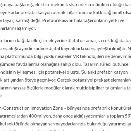
gınlaşmaya başlamış, elektro-mekanik sistemlerin mümkün olduğu ka
eceye kadar prefabrikasyon olarak inşa sürecine katkı sağlamış ols
taya çıkarmış değil. Prefabrikasyon hala taşeronların yetki ve
ınırlarını aşamıyor.
larının kağıda elle çizmek yerine dijital ortama çizerek kağıda b
reç akışı aynıdır sadece dijital kaynaklarla süreç iyileştirilmiştir. 
ışma platformunda bilgi yüklü nesneler VR teknolojileri ile deneyim
nüşümden faydalanma olanağına sahip oldu. Tasarım süreci bütünsel 
endisinin iyileşmesi için potansiyel oluştu. Şu anki prefabrikasyon
lilik artışından öteye geçmiyor. Gerçek potansiyel prekast elemanla
rının hassas ölçülerle modüler olarak multidisipliner takımlarla t
k.
ch-Construction Innovation Zone – bünyesinde prefabrik konut üre
tırımcılardan 400 milyon, daha önce aldığı yatırımlarla toplam 59
nkul sektöründe olmayan sermayedarlarında bulunduğu yatırımcılar 