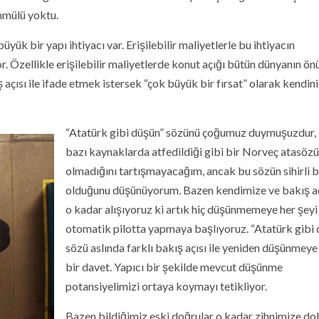
mmülü yoktu.
ük bir yapı ihtiyacı var. Erişilebilir maliyetlerle bu ihtiyacın
. Özellikle erişilebilir maliyetlerde konut açığı bütün dünyanın ö
açısı ile ifade etmek istersek “çok büyük bir fırsat” olarak kendini
“Atatürk gibi düşün” sözünü çoğumuz duymuşuzdur,
bazı kaynaklarda atfedildiği gibi bir Norveç atasözü
olmadığını tartışmayacağım, ancak bu sözün sihirli bi
olduğunu düşünüyorum. Bazen kendimize ve bakış a
o kadar alışıyoruz ki artık hiç düşünmemeye her şeyi
otomatik pilotta yapmaya başlıyoruz. “Atatürk gibi
sözü aslında farklı bakış açısı ile yeniden düşünmeye
bir davet. Yapıcı bir şekilde mevcut düşünme
potansiyelimizi ortaya koymayı tetikliyor.
Bazen bildiğimiz eski doğrular o kadar zihnimize do