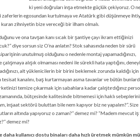
ki yeni doğruları inşa etmekte güçlük çekiyoruz. O n
ki zaferlerin egosundan kurtulmaya ve Atatürk gibi düşünmeye ihti
 kuran zihniyetin bize vereceği bir ilham olmalı.
ğunu ve ona tavşan kanı sıcak bir şantiye çayı ikram ettiğinizi
uk?” diye sorsun siz O’na anlatın? Stok sahasında neden bir sürü
iparişinin unutulmuş olduğunu o nedenle montaj yapamadığınızı,
te çalışmaya alışık olmaması nedeni ile sürekli hata yaptığını, deney
ığınızı, alt yüklenicilerin bir birini beklemek zorunda kaldığı için
 tesisat kanalını, baş kurtarmayan asma tavanlar ve bütün bunlar
etinizi temize çıkarmak için sabahlara kadar çalıştırdığınız perso
 zamanında, bütçesinde kalitesinde bitmemesi için haklı sebeplerini
am, inşaat sektörü buluttan bile nem kapıyor biz ne yapalım?”. Size
utların altında yapıyoruz o zaman?” demez mi? “Madem mevcut iş
uz?” demez mi?
ve daha kullanıcı dostu binaları daha hızlı üretmek mümkün m