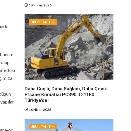
18 Mayıs 2026
ÜRÜN TANITIMI
nünde
 bunun
 olup
r etkisi
çımıza
Daha Güçlü, Daha Sağlam, Daha Çevik:
 düşün”
Efsane Komatsu PC390LC-11E0
Türkiye’de!
 yapılan
16 Nisan 2026
ÜRÜN TANITIMI
lanıyor