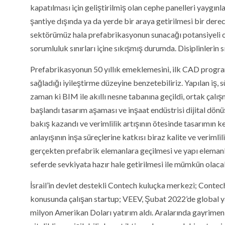
kapatılması için geliştirilmiş olan cephe panelleri yay
şantiye dışında ya da yerde bir araya getirilmesi bir der
sektörümüz hala prefabrikasyonun sunacağı potansiyeli or
sorumluluk sınırları içine sıkışmış durumda. Disiplinlerin s
Prefabrikasyonun 50 yıllık emeklemesini, ilk CAD program
sağladığı iyileştirme düzeyine benzetebiliriz. Yapılan iş, sü
zaman ki BIM ile akıllı nesne tabanına geçildi, ortak çal
başlandı tasarım aşaması ve inşaat endüstrisi dijital dö
bakış kazandı ve verimlilik artışının ötesinde tasarımın k
anlayışının inşa süreçlerine katkısı biraz kalite ve verim
gerçekten prefabrik elemanlara geçilmesi ve yapı elemanla
seferde sevkiyata hazır hale getirilmesi ile mümkün olaca
İsrail’in devlet destekli Contech kuluçka merkezi; Conte
konusunda çalışan startup; VEEV, Şubat 2022’de global ya
milyon Amerikan Doları yatırım aldı. Aralarında gayrime