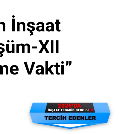
n İnşaat
şüm-XII
me Vakti”