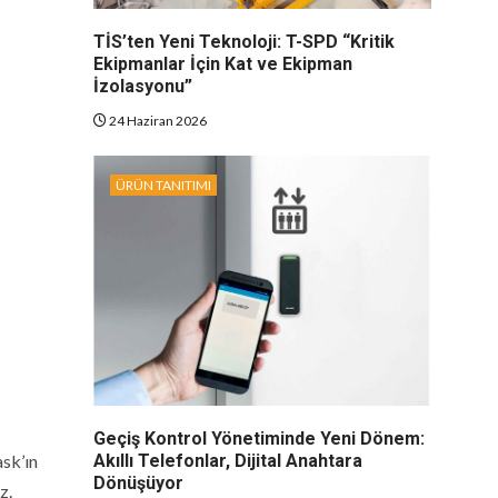
TİS’ten Yeni Teknoloji: T-SPD “Kritik
Ekipmanlar İçin Kat ve Ekipman
İzolasyonu”
24 Haziran 2026
ÜRÜN TANITIMI
Geçiş Kontrol Yönetiminde Yeni Dönem:
Akıllı Telefonlar, Dijital Anahtara
ask’ın
Dönüşüyor
z.