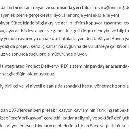
da, birbirini tanımayan ve sonrasında geri bildirim ve öğrenilmiş d
yan ekiplerle gerçekleştiriliyor. Her proje yeni ekiplerle yeni
şlıyor. Süreç içinde bilgi akışı ve geri bildirim kopuyor, tasarımcı-te
uçlayarak işi devralıyor ve genellikle geri doğru deneyim ve bilgi a
şey yeniden aynı veya daha kötü hatalarla yeniden başlıyor. Bunun ya
ydaş da projeyi kendi çıkarlarına uygun halde yürütmeye çalışıyor.
nuz ve sonunda suçlu proje müdüründe oluyor.
(Integrated Project Delivery-IPD) sisteminin paydaşlar arasındak
ım sergilediğini okumuştunuz.
birlikçi ve iyi niyetli olsanız da sahadaki kaosu yönetmek zor ola
ından 1970’lerden beri prefabrikasyon kavramının Türk İnşaat Sek
 sizce “prefabrikasyon” gerektiği kadar gelişmiş ve sektörü değişt
 kalıyor. Yüksek binaların cephelerinin bir an önce sağlıklı bir şek