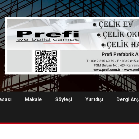
asası
Makale
Söyleşi
Yurtdışı
Dergi Arş