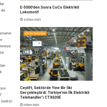
dar
E-5000’den Sonra CoCo Elektrikli
a da
Lokomotif
11 Ekim 2025
asmanın
ÜRÜN TANITIMI
Ne
lenmeye
bir
rdan
ek
Ceylift, Sektörde Yine Bir İlki
timi
Gerçekleştirdi: Türkiye’nin İlk Elektrikli
7
Telehandler’ı CTX630E
belli ki
3 Ekim 2025