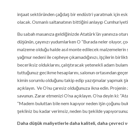
inşaat sektöründen çağdaş bir endüstri yaratmak için es
olacak. Osmanlı saltanatının bittiğini anlayıp Cumhuriyeti
Bu sabah masanıza geldiğinizde Atatürk’ün yanınıza oturdu
düşünün, çayınızı yudumlarken O “Burada neler oluyor, çoc
malzeme olduğu halde asıl monte edilecek malzemelerin s
yağmur nedeni ile cepheye çıkamadığınızı, işçilerin birlik
beceriksiz olduklarını, çalıştıracak yetenekli adam bulamad
tuttuğunuz gecikme hesaplarını, salonun ortasından geçen
kimin sorumlu olduğunu takip edip yazışmalar yapmak şirk
açıklayın. Ve O’nu çaresiz olduğunuza ikna edin. Projenin
savunun. Zarar etmenizi O’na açıklayın. O’na deyin ki: “At
“Madem buluttan bile nem kapıyor neden işin çoğunu bul
şekliniz bu kadar verimsiz, neden bu şekilde yapıyorsun
Daha düşük maliyetlerle daha kaliteli, daha çevreci 