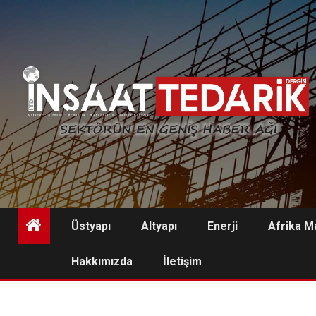
Skip
to
content
Üstyapı
Altyapı
Enerji
Afrika M
Hakkımızda
İletişim