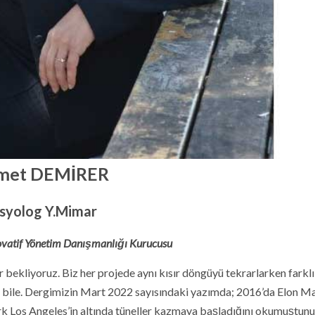
met DEMİRER
syolog Y.Mimar
vatif Yönetim Danışmanlığı Kurucusu
r bekliyoruz. Biz her projede aynı kısır döngüyü tekrarlarken farklı
lar bile. Dergimizin Mart 2022 sayısındaki yazımda; 2016’da Elon M
k Los Angeles’in altında tüneller kazmaya başladığını okumuştunu