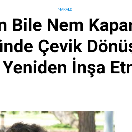
MAKALE
n Bile Nem Kapa
ünde Çevik Dönü
 Yeniden İnşa Et