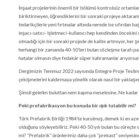
İnşaat projelerinin önemli bir bölümü kontrolsüz ortamlar
biriktirmeyen, öğrendiklerini bir sonraki projeye aktarama
tedarikçilerle yeni fırtınalar altında nerede ise sıfırdan ba
inşacı-satıcı- işletmeci-kullanıcı hep kendinden öncekini s
olmadığı için bir sonraki projede de kalite artmıyor, her 
herhangi bir zamanda 40-50’leri bulan sözleşme tarafı pa
hatalar olmasın diye fedakâr süper kahramanlar arıyorsu
Dergimizin Temmuz 2022 sayısında Entegre Proje Teslimi 
çekişmelerini kaldırmaya yönelik olarak nasıl bir yaklaş
Şimdi gelelim buluttan nem kapma meselesine. Ne kadar iş 
Peki prefabrikasyon bu konuda bir ışık tutabilir mi?
Türk Prefabrik Birliği 1984’te kurulmuş, demek ki en az
olduğunu söyleyebiliriz. Peki 40-50 yılı bulan bu süreçte
mi? “Prefabrik” ürünlerimiz daha çok “prekast” seviyesinde