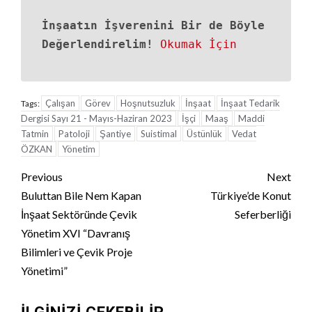
İnşaatın İşverenini Bir de Böyle
Değerlendirelim!
Okumak İçin
Çalışan
Görev
Hoşnutsuzluk
İnşaat
İnşaat Tedarik
Tags:
Dergisi Sayı 21 - Mayıs-Haziran 2023
İşçi
Maaş
Maddi
Tatmin
Patoloji
Şantiye
Suistimal
Üstünlük
Vedat
ÖZKAN
Yönetim
Continue
Previous
Next
Reading
Buluttan Bile Nem Kapan
Türkiye’de Konut
İnşaat Sektöründe Çevik
Seferberliği
Yönetim XVI “Davranış
Bilimleri ve Çevik Proje
Yönetimi”