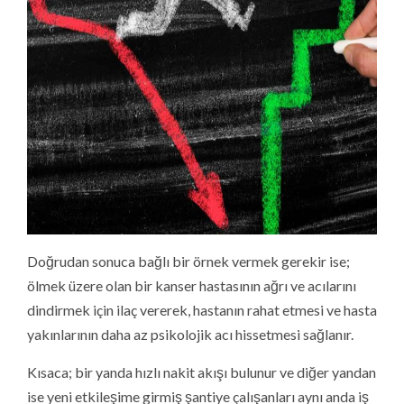
Doğrudan sonuca bağlı bir örnek vermek gerekir ise;
ölmek üzere olan bir kanser hastasının ağrı ve acılarını
dindirmek için ilaç vererek, hastanın rahat etmesi ve hasta
yakınlarının daha az psikolojik acı hissetmesi sağlanır.
Kısaca; bir yanda hızlı nakit akışı bulunur ve diğer yandan
ise yeni etkileşime girmiş şantiye çalışanları aynı anda iş