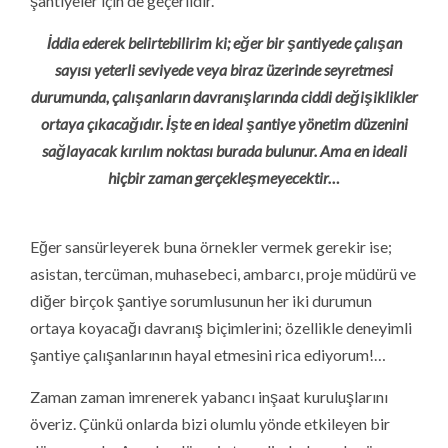
şantiyeler için de geçerlidir.
İddia ederek belirtebilirim ki; eğer bir şantiyede çalışan
sayısı yeterli seviyede veya biraz üzerinde seyretmesi
durumunda, çalışanların davranışlarında ciddi değişiklikler
ortaya çıkacağıdır. İşte en ideal şantiye yönetim düzenini
sağlayacak kırılım noktası burada bulunur. Ama en ideali
hiçbir zaman gerçekleşmeyecektir…
Eğer sansürleyerek buna örnekler vermek gerekir ise;
asistan, tercüman, muhasebeci, ambarcı, proje müdürü ve
diğer birçok şantiye sorumlusunun her iki durumun
ortaya koyacağı davranış biçimlerini; özellikle deneyimli
şantiye çalışanlarının hayal etmesini rica ediyorum!…
Zaman zaman imrenerek yabancı inşaat kuruluşlarını
överiz. Çünkü onlarda bizi olumlu yönde etkileyen bir