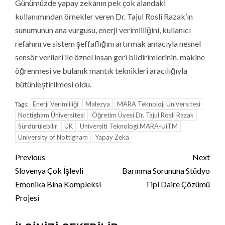
Günümüzde yapay zekanın pek çok alandaki
kullanımından örnekler veren Dr. Tajul Rosli Razak’ın
sunumunun ana vurgusu, enerji verimliliğini, kullanıcı
refahını ve sistem şeffaflığını artırmak amacıyla nesnel
sensör verileri ile öznel insan geri bildirimlerinin, makine
öğrenmesi ve bulanık mantık teknikleri aracılığıyla
bütünleştirilmesi oldu.
Enerji Verimliliği
Malezya
MARA Teknoloji Üniversitesi
Tags:
Nottigham Üniversitesi
Öğretim Üyesi Dr. Tajul Rosli Razak
Sürdürülebilir
UK
Universiti Teknologi MARA-UiTM
University of Nottigham
Yapay Zeka
Continue
Previous
Next
Reading
Slovenya Çok İşlevli
Barınma Sorununa Stüdyo
Emonika Bina Kompleksi
Tipi Daire Çözümü
Projesi