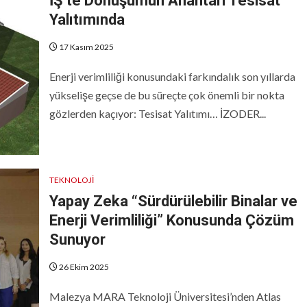
İŞ’te Dönüşümün Anahtarı Tesisat
Yalıtımında
17 Kasım 2025
Enerji verimliliği konusundaki farkındalık son yıllarda
yükselişe geçse de bu süreçte çok önemli bir nokta
gözlerden kaçıyor: Tesisat Yalıtımı… İZODER...
TEKNOLOJI
Yapay Zeka “Sürdürülebilir Binalar ve
Enerji Verimliliği” Konusunda Çözüm
Sunuyor
26 Ekim 2025
Malezya MARA Teknoloji Üniversitesi’nden Atlas