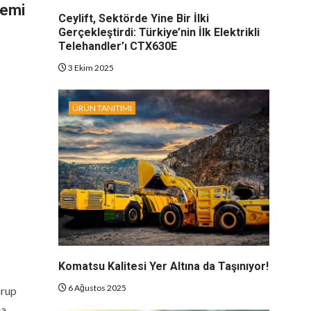
nemi
Ceylift, Sektörde Yine Bir İlki
Gerçekleştirdi: Türkiye’nin İlk Elektrikli
Telehandler’ı CTX630E
3 Ekim 2025
ÜRÜN TANITIMI
Komatsu Kalitesi Yer Altına da Taşınıyor!
6 Ağustos 2025
rup
na