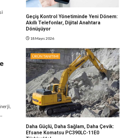
si
Geçiş Kontrol Yönetiminde Yeni Dönem:
Akıllı Telefonlar, Dijital Anahtara
Dönüşüyor
18 Mayıs 2026
ÜRÜN TANITIMI
de
nerji,
..
Daha Güçlü, Daha Sağlam, Daha Çevik:
Efsane Komatsu PC390LC-11E0