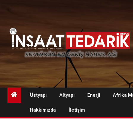
Skip
to
content
Üstyapı
Altyapı
Enerji
Afrika M
Hakkımızda
İletişim