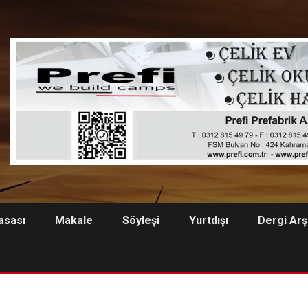
asası
Makale
Söyleşi
Yurtdışı
Dergi Arş