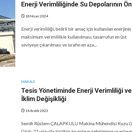
Enerji Verimliliğinde Su Depolarının Ö
18 Nisan 2024
Enerji verimliliği, belirli bir amaç için kullanılan enerjinin
maksimum verimlilikle kullanılması, tasarrufun en üst
seviyeye çıkarılması ve israfın en aza...
MAKALE
Tesis Yönetiminde Enerji Verimliliği ve
İklim Değişikliği
14 Aralık 2023
Semih Rüstem ÇALAPKULU Makina Mühendisi Kuzu G
Giriş: 21.yüzyılla birlikte insanların şehirleşme oranları