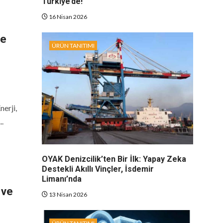
Türkiye’de!
16 Nisan 2026
de
ÜRÜN TANITIMI
nerji,
..
OYAK Denizcilik’ten Bir İlk: Yapay Zeka
Destekli Akıllı Vinçler, İsdemir
Limanı’nda
 ve
13 Nisan 2026