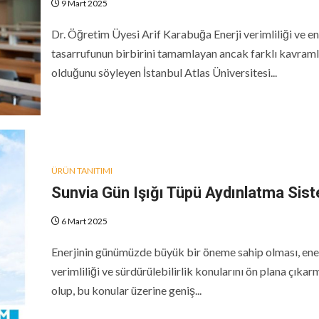
9 Mart 2025
Dr. Öğretim Üyesi Arif Karabuğa Enerji verimliliği ve en
tasarrufunun birbirini tamamlayan ancak farklı kavraml
olduğunu söyleyen İstanbul Atlas Üniversitesi...
ÜRÜN TANITIMI
Sunvia Gün Işığı Tüpü Aydınlatma Sis
6 Mart 2025
Enerjinin günümüzde büyük bir öneme sahip olması, ener
verimliliği ve sürdürülebilirlik konularını ön plana çıkar
olup, bu konular üzerine geniş...