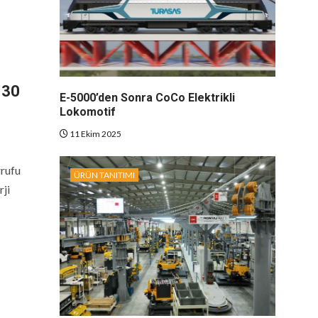
 30
E-5000’den Sonra CoCo Elektrikli
Lokomotif
11 Ekim 2025
rrufu
ÜRÜN TANITIMI
rji