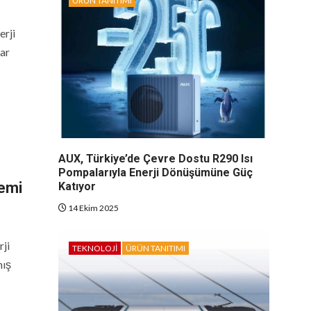
ÜRÜN TANITIMI
erji
ar
AUX, Türkiye’de Çevre Dostu R290 Isı
Pompalarıyla Enerji Dönüşümüne Güç
temi
Katıyor
14 Ekim 2025
ji
TEKNOLOJI
ÜRÜN TANITIMI
mış