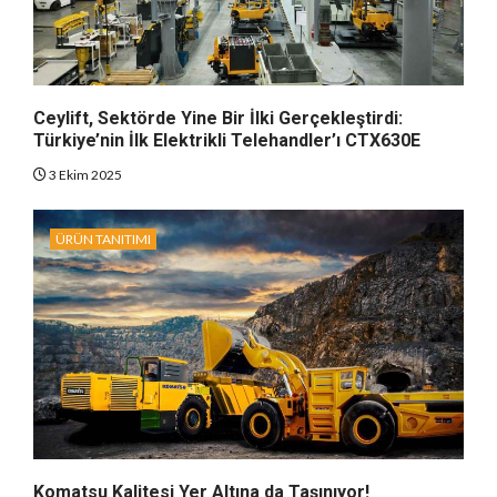
Ceylift, Sektörde Yine Bir İlki Gerçekleştirdi:
Türkiye’nin İlk Elektrikli Telehandler’ı CTX630E
3 Ekim 2025
ÜRÜN TANITIMI
Komatsu Kalitesi Yer Altına da Taşınıyor!