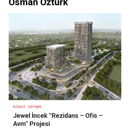
Osman Öztürk
KONUT
ÜSTYAPI
Jewel İncek “Rezidans – Ofis –
Avm” Projesi