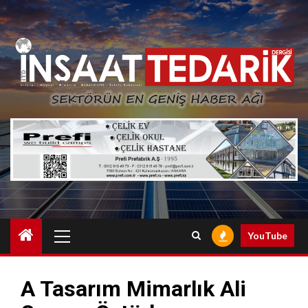
Skip
to
content
Primary
YouTube
Menu
A Tasarım Mimarlık Ali