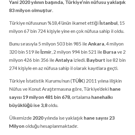
Yani 2020 yılının başında, Türkiye’nin nüfusu yaklaşık
83 milyon olmuştur
.
Türkiye nüfusunun %18,4’ünün ikamet ettiği
İstanbul
, 15
milyon 67 bin 724 kişiyle yine en çok nüfusa sahip il oldu.
Bunu sırasıyla 5 milyon 503 bin 985 ile
Ankara
, 4 milyon
320 bin 519 ile
İzmir
, 2 milyon 994 bin 521 ile
Bursa
ve 2
milyon 426 bin 356 ile
Antalya
izledi.
Bayburt
ise 82 bin
274 kişiyle en az nüfusa sahip il olarak kayıtlara geçti.
Türkiye İstatistik Kurumu’nun (
TÜİK
) 2011 yılına ilişkin
Nüfus ve Konut Araştırmasına göre, Türkiye’deki
hane
sayısı
19 milyon 481 bin 678
, ortalama
hanehalkı
büyüklüğü ise 3,8
oldu.
Ülkemizde
2020
yılında ise yaklaşık
hane sayısı 23
Milyon
olduğu hesaplanmaktadır.