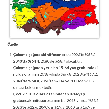
Özetle;
Çalışma çağındaki nüfusun
oranı 2023’te %67.2,
2040’da %64.4,
2080’de %58.7 olacaktır.
Çalışma çağında yer alan
15-64 yaş grubundaki
nüfus oranının
2018 yılında %67.8, 2023’te %67.2,
2040’da %64.4
, 2060’ta %60.4 ve 2080’de %58.7
olması beklenmektedir.
Çocuk nüfus olarak
tanımlanan 0-14 yaş
grubundaki nüfusun oranının ise, 2018 yılında %23.5,
2023’te %22.6,
2040’da %19.3
, 2060’ta %16.9 ve