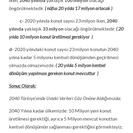
iken,
2040 yılında
yaklaşık
100 milyon
olacağı
öngörülmektedir.
( nüfus 20 yılda 17 milyon artacak )
c-
2020 yılında konut sayısı 23 milyon iken,
2040
yılında
yaklaşık
33 milyon
olacağı öngörülmektedir.
( 20
yılda 10 milyon konut üretilmesi gerekiyor )
d-
2020 yılındaki konut sayısı 23 milyon konutun 2040
yılına kadar 5 milyonu kentsel dönüşümden geçirilmesi
olmazda olmazımızdır.
( 20 yılda 5 milyon kentsel
dönüşüm yapılması gereken konut mevcuttur )
Sonuç Olarak:
2040 Türkiye’sinde Üsteki Verileri Göz Önüne Aldığımızda;
2040 Yılına kadar ülkemizde: 10 Milyon yeni konut
üretilmesi gerektiği, ayrıca 5 Milyon mevcut konuttun
kentsel dönüşümün sağlanması gerektiğini görmekteyiz.