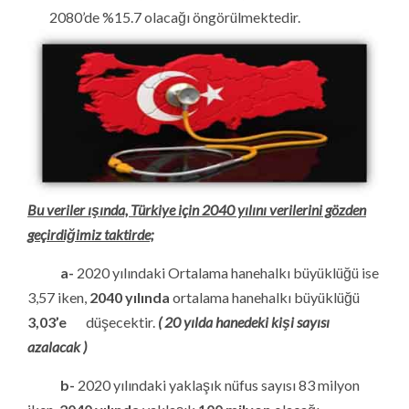
2080’de %15.7 olacağı öngörülmektedir.
Bu veriler ışında, Türkiye için 2040 yılını verilerini gözden
geçirdiğimiz taktirde;
a-
2020 yılındaki Ortalama hanehalkı büyüklüğü ise
3,57 iken,
2040 yılında
ortalama hanehalkı büyüklüğü
3,03’e
düşecektir.
( 20 yılda hanedeki kişi sayısı
azalacak )
b-
2020 yılındaki yaklaşık nüfus sayısı 83 milyon