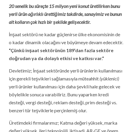
20 senelik bu süreçte 15 milyon yeni konut üretilirken bunu
yerli ürün ağırlıklı ürettiğimiz takdirde, sanayimiz ve bunun
alt kolların çok hızlı bir şekilde gelişecektir.
İnşaat sektörü ne kadar güçlenirse ülke ekonomisinin de
o kadar dinamik olacağını ve büyümeye devam edecektir.
“Çünkü inşaat sektörünün 189’dan fazla sektöre
doğrudan ya da dolaylı etkisi ve katkısı var.”
Devletimiz; İnşaat sektöründe yerli ürünlerin kullanılması
için gerekli teşvikleri sağlamasıyla müteahhit
(yüklenici)
yerli ürünler kullanılması için daha şevkli hale gelecek ve
böylelikle sonuca varabiliriz. Bunu yaparken kredi
desteği, vergi desteği, reklam desteği, prim desteği vs.
benzeri tür teşviklerle perçinlemiş olur.
Üretimdeki firmalarımız; Katma değeri yüksek, marka
değeri yüksek, ileri teknolojili, iktisadi, AR-GE ye önem