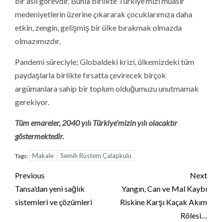
bir asli görevdir. Bunla birlikte Türkiye’mizi muasır
medeniyetlerin üzerine çıkararak çocuklarımıza daha
etkin, zengin, gelişmiş bir ülke bırakmak olmazda
olmazımızdır.
Pandemi süreciyle; Globaldeki krizi, ülkemizdeki tüm
paydaşlarla birlikte fırsatta çevirecek birçok
argümanlara sahip bir toplum olduğumuzu unutmamak
gerekiyor.
Tüm emareler, 2040 yılı Türkiye’mizin yılı olacaktır
göstermektedir.
Makale
Semih Rüstem Çalapkulu
Tags:
Continue
Previous
Next
Reading
Tansa’dan yeni sağlık
Yangın, Can ve Mal Kaybı
sistemleri ve çözümleri
Riskine Karşı Kaçak Akım
Rölesi…