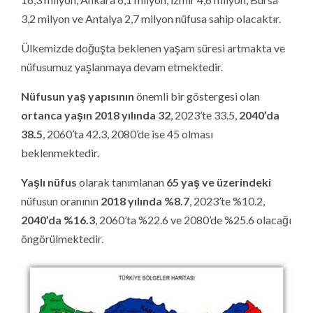
3,2 milyon ve Antalya 2,7 milyon nüfusa sahip olacaktır.
Ülkemizde doğuşta beklenen yaşam süresi artmakta ve
nüfusumuz yaşlanmaya devam etmektedir.
Nüfusun yaş yapısının
önemli bir göstergesi olan
ortanca yaşın 2018 yılında 32
, 2023’te 33.5,
2040’da
38.5
, 2060’ta 42.3, 2080’de ise 45 olması
beklenmektedir.
Yaşlı nüfus
olarak tanımlanan
65 yaş ve üzerindeki
nüfusun oranının
2018
yılında %8.7
, 2023’te %10.2,
2040’da %16.3
, 2060’ta %22.6 ve 2080’de %25.6 olacağı
öngörülmektedir.