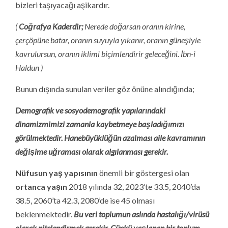
bizleri taşıyacağı aşikardır.
(
Coğrafya Kaderdir;
Nerede doğarsan oranın kirine,
çerçöpüne batar, oranın suyuyla yıkanır, oranın güneşiyle
kavrulursun, oranın iklimi biçimlendirir geleceğini. İbn-i
Haldun )
Bunun dışında sunulan veriler göz önüne alındığında;
Demografik ve sosyodemografik yapılarındaki
dinamizmimizi zamanla kaybetmeye başladığımızı
görülmektedir. Hanebüyüklüğün azalması aile kavramının
değişime uğraması olarak algılanması gerekir.
Nüfusun yaş yapısının
önemli bir göstergesi olan
ortanca yaşın
2018 yılında 32, 2023’te 33.5, 2040’da
38.5, 2060’ta 42.3, 2080’de ise 45 olması
beklenmektedir.
Bu veri toplumun aslında hastalığı/virüsü
olarak nitelendirmek gerekir. Çünkü yaşlanan bir toplum