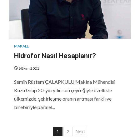
MAKALE
Hidrofor Nasıl Hesaplanır?
6 Ekim 2021
Semih Rüstem ÇALAPKULU Makina Mühendisi
Kuzu Grup 20. yüzyılın son çeyreğiyle özellikle
ülkemizde, şehirleşme oranın artması farklı ve
birebiriyle paralel...
Yazı
1
2
Next