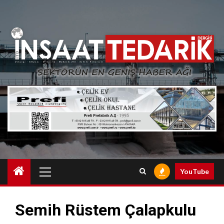
Skip
to
content
Primary
YouTube
Menu
Semih Rüstem Çalapkulu