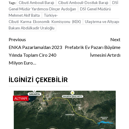
Cibuti Ambouli Barajı
Cibuti Ambouli-Dostluk Barajı
DSİ
Tags:
Genel Müdür Yardımcısı Dinçer Aydoğan
DSİ Genel Müdürü
Mehmet Akif Balta
Türkiye-
Cibuti Karma Ekonomik Komisyonu (KEK)
Ulaştırma ve Altyapı
Bakanı Abdülkadir Uraloğlu
Continue
Previous
Next
Reading
ENKA Pazarlama’dan 2023
Prefabrik Ev Pazarı Büyüme
Yılında Toplam Ciro 240
İvmesini Artırdı
Milyon Euro…
İLGINIZI ÇEKEBILIR
ALTYAPI