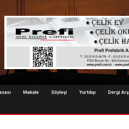
asası
Makale
Söyleşi
Yurtdışı
Dergi Arş