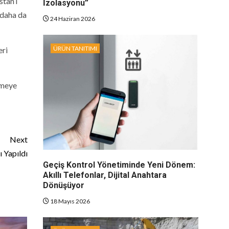
tan’ı
İzolasyonu”
 daha da
24 Haziran 2026
ÜRÜN TANITIMI
eri
lmeye
Next
 Yapıldı
Geçiş Kontrol Yönetiminde Yeni Dönem:
Akıllı Telefonlar, Dijital Anahtara
Dönüşüyor
18 Mayıs 2026