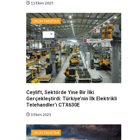
11 Ekim 2025
ÜRÜN TANITIMI
Ceylift, Sektörde Yine Bir İlki
Gerçekleştirdi: Türkiye’nin İlk Elektrikli
Telehandler’ı CTX630E
3 Ekim 2025
ÜRÜN TANITIMI