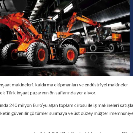
nşaat makineleri, kaldırma ekipmanları ve endüstriyel makineler
k Türk inşaat pazarının ön saflarında yer alıyor.
ında 240 milyon Euro’yu aşan toplam cirosu ile iş makineleri satışl
şirketin güvenilir çözümler sunmaya ve üst düzey müşteri memnuniye