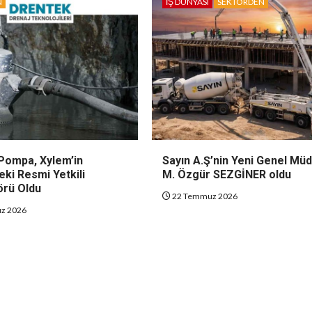
N
İŞ DÜNYASI
SEKTÖRDEN
Pompa, Xylem’in
Sayın A.Ş’nin Yeni Genel Mü
eki Resmi Yetkili
M. Özgür SEZGİNER oldu
örü Oldu
22 Temmuz 2026
z 2026