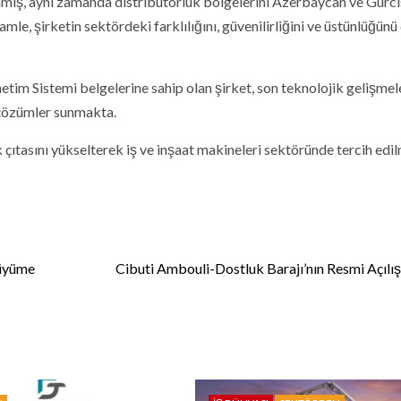
ş, aynı zamanda distribütörlük bölgelerini Azerbaycan ve Gürcis
mle, şirketin sektördeki farklılığını, güvenilirliğini ve üstünlüğünü
tim Sistemi belgelerine sahip olan şirket, son teknolojik gelişmel
 çözümler sunmakta.
tasını yükselterek iş ve inşaat makineleri sektöründe tercih edi
Büyüme
Cibuti Ambouli-Dostluk Barajı’nın Resmi Açılışı