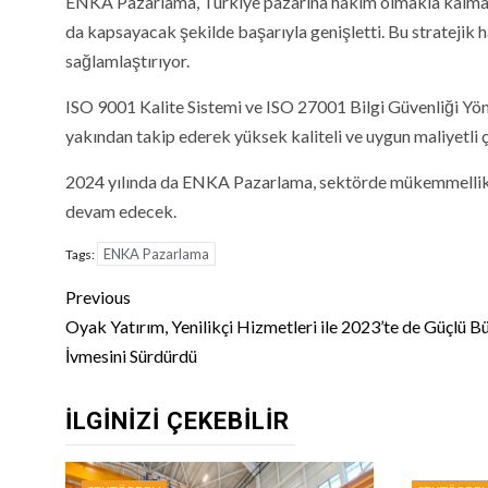
ENKA Pazarlama, Türkiye pazarına hâkim olmakla kalmamı
da kapsayacak şekilde başarıyla genişletti. Bu stratejik ha
sağlamlaştırıyor.
ISO 9001 Kalite Sistemi ve ISO 27001 Bilgi Güvenliği Yöne
yakından takip ederek yüksek kaliteli ve uygun maliyetli
2024 yılında da ENKA Pazarlama, sektörde mükemmellik çı
devam edecek.
ENKA Pazarlama
Tags:
Continue
Previous
Reading
Oyak Yatırım, Yenilikçi Hizmetleri ile 2023’te de Güçlü 
İvmesini Sürdürdü
İLGINIZI ÇEKEBILIR