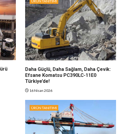
ÜRÜN TANITIMI
dürü
Daha Güçlü, Daha Sağlam, Daha Çevik:
Efsane Komatsu PC390LC-11E0
Türkiye’de!
16 Nisan 2026
ÜRÜN TANITIMI