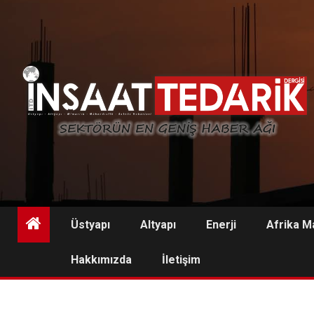
Skip
to
content
Üstyapı
Altyapı
Enerji
Afrika M
Hakkımızda
İletişim