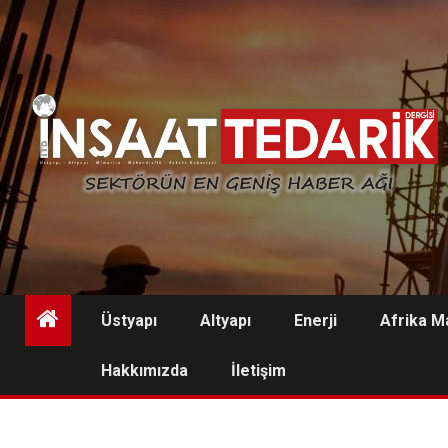
Skip
to
content
Üstyapı
Altyapı
Enerji
Afrika M
Hakkımızda
İletişim