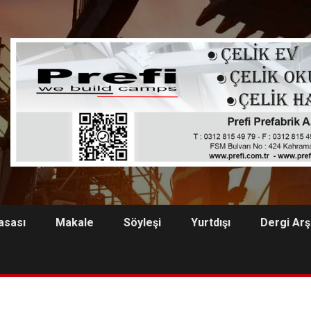
asası
Makale
Söyleşi
Yurtdışı
Dergi Arş