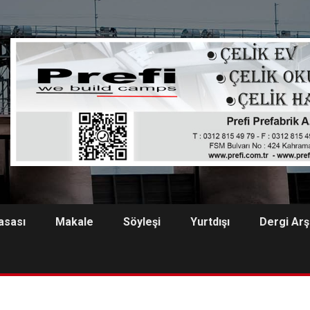
asası
Makale
Söyleşi
Yurtdışı
Dergi Arş