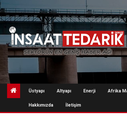
Skip
to
content
Üstyapı
Altyapı
Enerji
Afrika M
Hakkımızda
İletişim