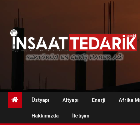
Skip
to
content
Üstyapı
Altyapı
Enerji
Afrika M
Hakkımızda
İletişim