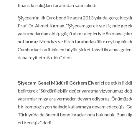
finans kuruluşları tarafından satın alındı.
Şişecam’ın ilk Eurobond ihracını 2013 yılında gerçekleşt
Prof. Dr. Ahmet Kırman, “Şişecam gerek yurt içinde gerek 
yatırımcılardan aldığı güçlü alım talepleriyle ön plana çık
notlarımız Moody’s ve Fitch tarafından ülke reytinginin d
Cumhuriyet tarihinin en büyük şirket tahvil ihracına gele
daha teyit etmiş oldu.” dedi.
Şişecam Genel Müdürü Görkem Elverici
de etkin likid
belirterek “Sürdürülebilir değer yaratma vizyonumuz doğ
yatırımlarımıza ara vermeden devam ediyoruz. Önümüzdek
bir kompozisyon halinde kullanmaya devam edeceğiz. Ge
Türkiye’de de önemli bono ihraçlarında bulunduk. Bunu il
ettireceğiz” dedi.