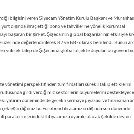
irdiği bilgisini veren Şişecam Yönetim Kurulu Başkanı ve Murahha
yurt dışında ihraç ettiği bono ve tahvillerine yönelik kurumsal
mayı başaran bir şirket. Şişecam’ın global başarılarının etkisiyle kr
e üzerinde değerlendirilerek B2 ve BB- olarak belirlendi. Bunun ar
n en yüksek talep de Şişecam’a global ölçekte duyulan bu güveni bi
ite yönetimi perspektifinden tüm fırsatları sürekli takip ettiklerini
rultusunda girdi verdiğimiz sektörlerin büyümelerini destekleyec
i yatırım döneminde de gerekli sermaye piyasası ve finansman ara
rçekleştirdiğimiz bu Eurobond ihracımızın dışında son dönemde
gili para birimlerindeki ihtiyacımıza uyumlu olacak şekilde devam