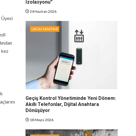
İzolasyonu”
24 Haziran 2026
s Üyesi
ÜRÜN TANITIMI
edi
dından
r kez
ek
Geçiş Kontrol Yönetiminde Yeni Dönem:
çlarını
Akıllı Telefonlar, Dijital Anahtara
Dönüşüyor
18 Mayıs 2026