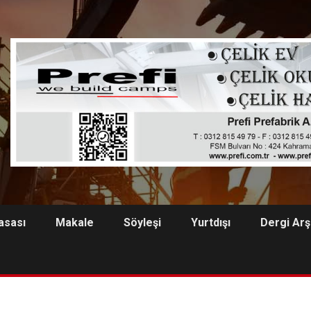
asası
Makale
Söyleşi
Yurtdışı
Dergi Arş