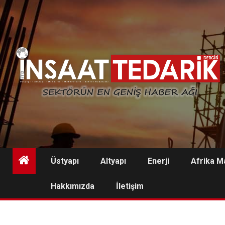
Skip
to
content
Üstyapı
Altyapı
Enerji
Afrika M
Hakkımızda
İletişim