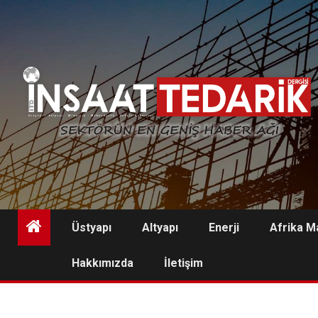
Skip
to
content
Üstyapı
Altyapı
Enerji
Afrika M
Hakkımızda
İletişim