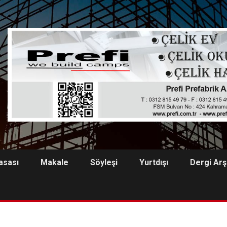
asası
Makale
Söyleşi
Yurtdışı
Dergi Arş