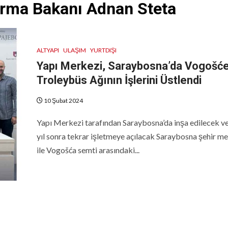
ırma Bakanı Adnan Steta
ALTYAPI
ULAŞIM
YURTDIŞI
Yapı Merkezi, Saraybosna’da Vogošć
Troleybüs Ağının İşlerini Üstlendi
10 Şubat 2024
Yapı Merkezi tarafından Saraybosna’da inşa edilecek v
yıl sonra tekrar işletmeye açılacak Saraybosna şehir m
ile Vogošća semti arasındaki...