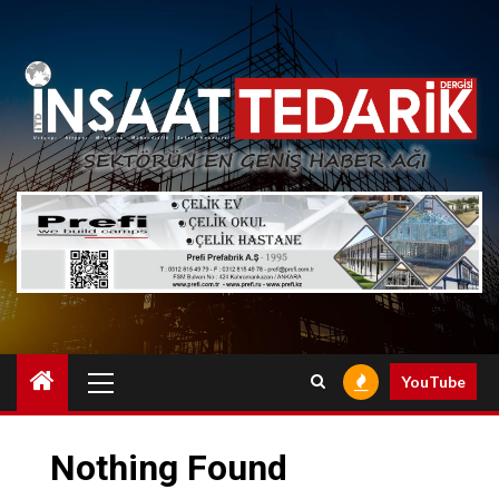
Skip
to
content
Primary
YouTube
Menu
Nothing Found