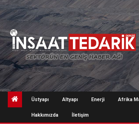
Skip
to
content
Üstyapı
Altyapı
Enerji
Afrika M
Hakkımızda
İletişim