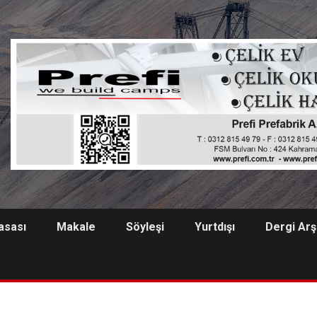
asası
Makale
Söyleşi
Yurtdışı
Dergi Arş