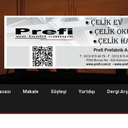
asası
Makale
Söyleşi
Yurtdışı
Dergi Arş