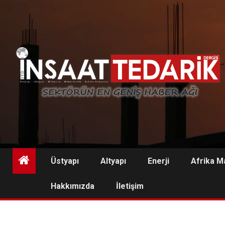
Skip
to
content
Üstyapı
Altyapı
Enerji
Afrika M
Hakkımızda
İletişim