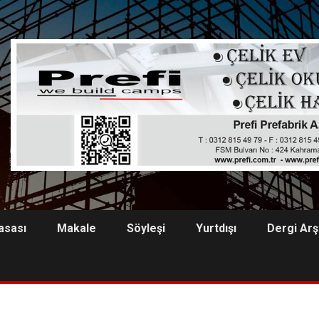
asası
Makale
Söyleşi
Yurtdışı
Dergi Arş