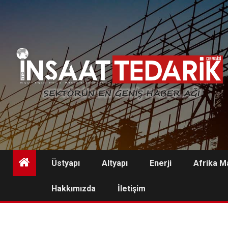
Skip
to
content
Üstyapı
Altyapı
Enerji
Afrika M
Hakkımızda
İletişim