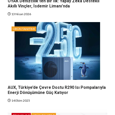
OYAK Denizcilik’ten Bir İlk: Yapay Zeka Destekli
Akıllı Vinçler, İsdemir Limanı’nda
13 Nisan 2026
ÜRÜN TANITIMI
AUX, Türkiye’de Çevre Dostu R290 Isı Pompalarıyla
Enerji Dönüşümüne Güç Katıyor
14 Ekim 2025