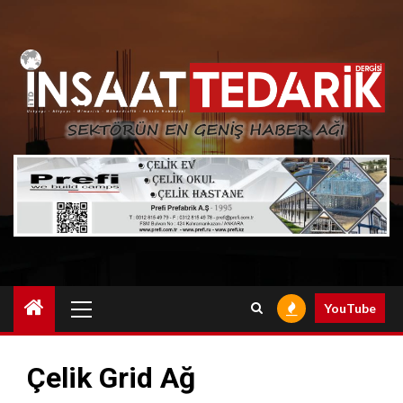
Skip
to
content
Primary
YouTube
Menu
Çelik Grid Ağ