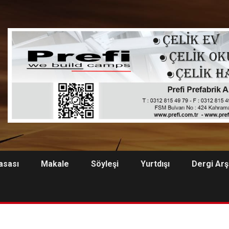
asası
Makale
Söyleşi
Yurtdışı
Dergi Arş