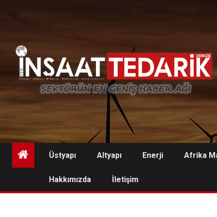
Skip
to
content
Üstyapı
Altyapı
Enerji
Afrika M
Hakkımızda
İletişim