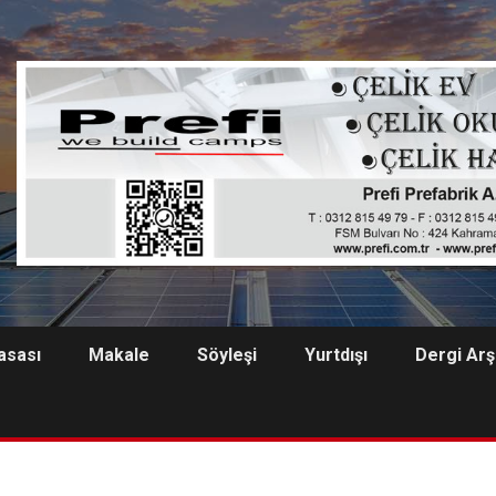
asası
Makale
Söyleşi
Yurtdışı
Dergi Arş