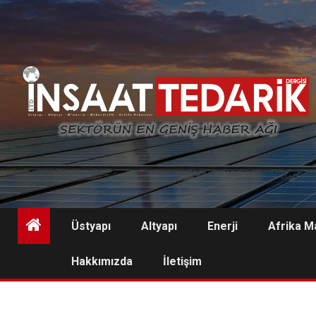
Skip
to
content
Üstyapı
Altyapı
Enerji
Afrika M
Hakkımızda
İletişim