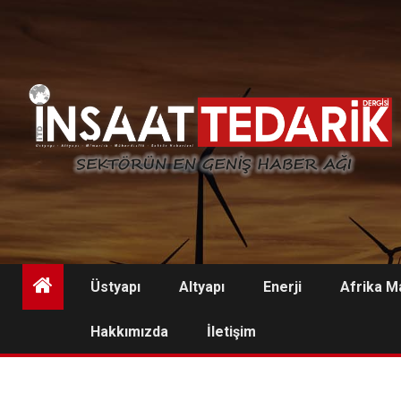
Skip
to
content
Üstyapı
Altyapı
Enerji
Afrika M
Hakkımızda
İletişim