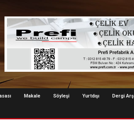
asası
Makale
Söyleşi
Yurtdışı
Dergi Arş