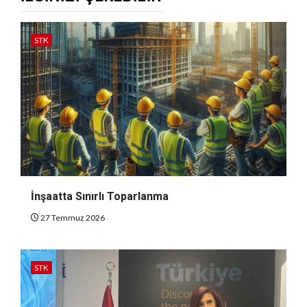
STK
İnşaatta Sınırlı Toparlanma
27 Temmuz 2026
STK