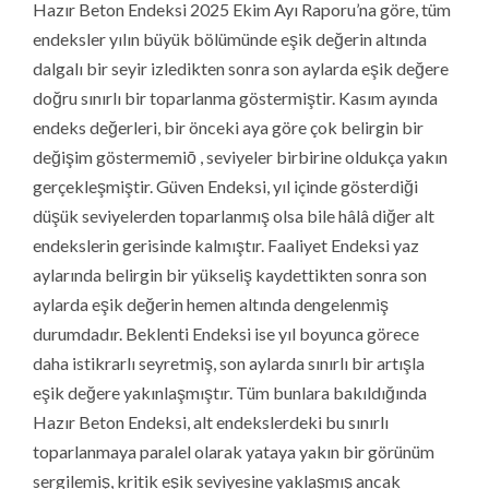
Hazır Beton Endeksi 2025 Ekim Ayı Raporu’na göre, tüm
endeksler yılın büyük bölümünde eşik değerin altında
dalgalı bir seyir izledikten sonra son aylarda eşik değere
doğru sınırlı bir toparlanma göstermiştir. Kasım ayında
endeks değerleri, bir önceki aya göre çok belirgin bir
değişim göstermemiō , seviyeler birbirine oldukça yakın
gerçekleşmiştir. Güven Endeksi, yıl içinde gösterdiği
düşük seviyelerden toparlanmış olsa bile hâlâ diğer alt
endekslerin gerisinde kalmıştır. Faaliyet Endeksi yaz
aylarında belirgin bir yükseliş kaydettikten sonra son
aylarda eşik değerin hemen altında dengelenmiş
durumdadır. Beklenti Endeksi ise yıl boyunca görece
daha istikrarlı seyretmiş, son aylarda sınırlı bir artışla
eşik değere yakınlaşmıştır. Tüm bunlara bakıldığında
Hazır Beton Endeksi, alt endekslerdeki bu sınırlı
toparlanmaya paralel olarak yataya yakın bir görünüm
sergilemiş, kritik eşik seviyesine yaklaşmış ancak