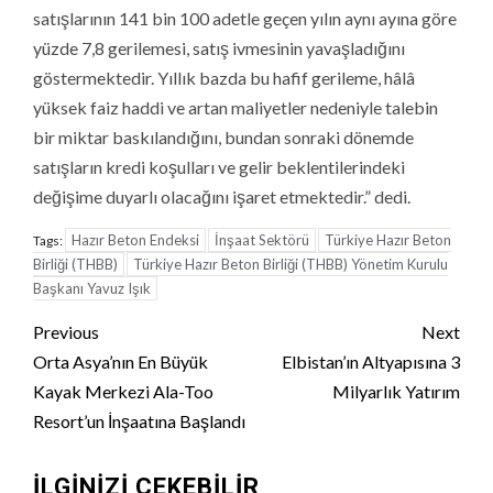
satışlarının 141 bin 100 adetle geçen yılın aynı ayına göre
yüzde 7,8 gerilemesi, satış ivmesinin yavaşladığını
göstermektedir. Yıllık bazda bu hafif gerileme, hâlâ
yüksek faiz haddi ve artan maliyetler nedeniyle talebin
bir miktar baskılandığını, bundan sonraki dönemde
satışların kredi koşulları ve gelir beklentilerindeki
değişime duyarlı olacağını işaret etmektedir.” dedi.
Hazır Beton Endeksi
İnşaat Sektörü
Türkiye Hazır Beton
Tags:
Birliği (THBB)
Türkiye Hazır Beton Birliği (THBB) Yönetim Kurulu
Başkanı Yavuz Işık
Continue
Previous
Next
Reading
Orta Asya’nın En Büyük
Elbistan’ın Altyapısına 3
Kayak Merkezi Ala-Too
Milyarlık Yatırım
Resort’un İnşaatına Başlandı
İLGINIZI ÇEKEBILIR