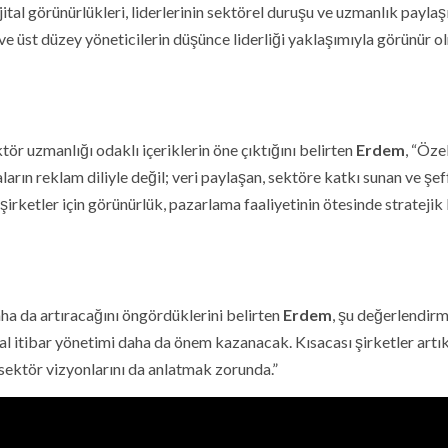
jital görünürlükleri, liderlerinin sektörel duruşu ve uzmanlık paylaş
e üst düzey yöneticilerin düşünce liderliği yaklaşımıyla görünür o
ör uzmanlığı odaklı içeriklerin öne çıktığını belirten
Erdem
, “Öze
ın reklam diliyle değil; veri paylaşan, sektöre katkı sunan ve şef
irketler için görünürlük, pazarlama faaliyetinin ötesinde stratejik 
ha da artıracağını öngördüklerini belirten
Erdem
, şu değerlendir
tal itibar yönetimi daha da önem kazanacak. Kısacası şirketler artı
e sektör vizyonlarını da anlatmak zorunda.”