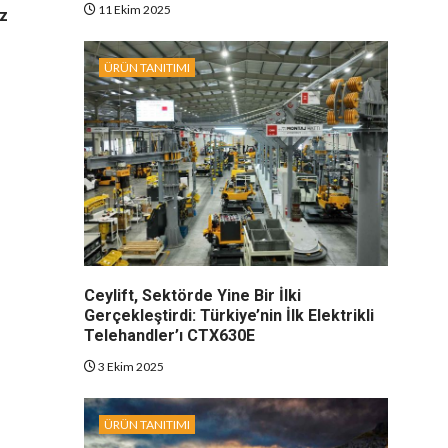
11 Ekim 2025
iz
ÜRÜN TANITIMI
Ceylift, Sektörde Yine Bir İlki
Gerçekleştirdi: Türkiye’nin İlk Elektrikli
Telehandler’ı CTX630E
3 Ekim 2025
ÜRÜN TANITIMI