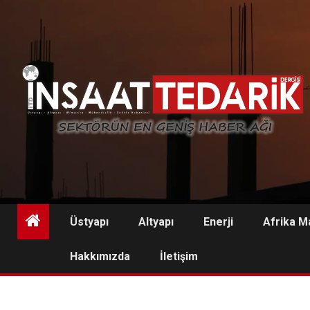
Skip
to
content
Üstyapı
Altyapı
Enerji
Afrika M
Hakkımızda
İletişim