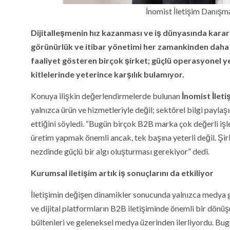
İnomist İletişim Danış
Dijitalleşmenin hız kazanması ve iş dünyasında karar 
görünürlük ve itibar yönetimi her zamankinden daha kr
faaliyet gösteren birçok şirket; güçlü operasyonel ye
kitlelerinde yeterince karşılık bulamıyor.
Konuya ilişkin değerlendirmelerde bulunan
İnomist İlet
yalnızca ürün ve hizmetleriyle değil; sektörel bilgi paylaş
ettiğini söyledi. “Bugün birçok B2B marka çok değerli işl
üretim yapmak önemli ancak, tek başına yeterli değil. Şirke
nezdinde güçlü bir algı oluşturması gerekiyor” dedi.
Kurumsal iletişim artık iş sonuçlarını da etkiliyor
İletişimin değişen dinamikler sonucunda yalnızca medya
ve dijital platformların B2B iletişiminde önemli bir dönüşü
bültenleri ve geleneksel medya üzerinden ilerliyordu. Bug