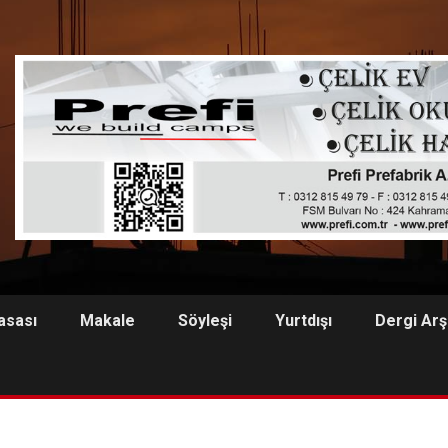
asası
Makale
Söyleşi
Yurtdışı
Dergi Arş