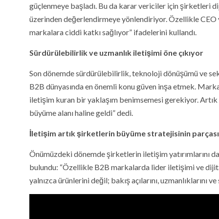
güçlenmeye başladı. Bu da karar vericiler için şirketleri di
üzerinden değerlendirmeye yönlendiriyor. Özellikle CEO v
markalara ciddi katkı sağlıyor” ifadelerini kullandı.
Sürdürülebilirlik ve uzmanlık iletişimi öne çıkıyor
Son dönemde sürdürülebilirlik, teknoloji dönüşümü ve sekt
B2B dünyasında en önemli konu güven inşa etmek. Markalar
iletişim kuran bir yaklaşım benimsemesi gerekiyor. Artık ş
büyüme alanı haline geldi” dedi.
İletişim artık şirketlerin büyüme stratejisinin parçası
Önümüzdeki dönemde şirketlerin iletişim yatırımlarını da
bulundu: “Özellikle B2B markalarda lider iletişimi ve diji
yalnızca ürünlerini değil; bakış açılarını, uzmanlıklarını v