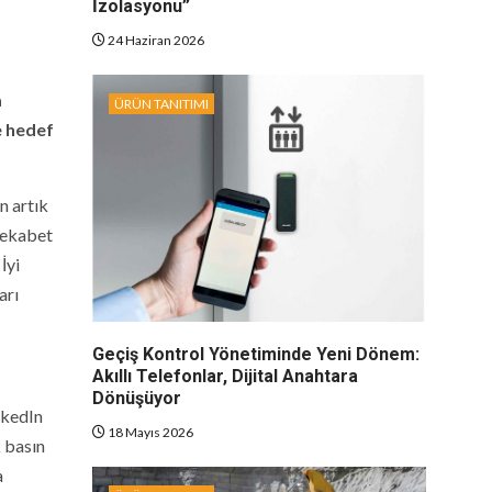
İzolasyonu”
24 Haziran 2026
a
ÜRÜN TANITIMI
e hedef
in artık
 rekabet
İyi
arı
Geçiş Kontrol Yönetiminde Yeni Dönem:
Akıllı Telefonlar, Dijital Anahtara
Dönüşüyor
inkedIn
18 Mayıs 2026
k basın
a