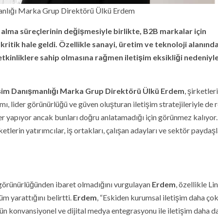
manlığı Marka Grup Direktörü Ülkü Erdem
alma süreçlerinin değişmesiyle birlikte, B2B markalar için
itik hale geldi. Özellikle sanayi, üretim ve teknoloji alanınd
tkinliklere sahip olmasına rağmen iletişim eksikliği nedeniyl
işim Danışmanlığı Marka Grup Direktörü Ülkü Erdem
, şirketler
ımı, lider görünürlüğü ve güven oluşturan iletişim stratejileriyle de
er yapıyor ancak bunları doğru anlatamadığı için görünmez kalıyor. 
tlerin yatırımcılar, iş ortakları, çalışan adayları ve sektör paydaşl
 görünürlüğünden ibaret olmadığını vurgulayan
Erdem
, özellikle L
m yarattığını belirtti.
Erdem
, “Eskiden kurumsal iletişim daha ço
ün konvansiyonel ve dijital medya entegrasyonu ile iletişim daha d