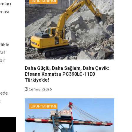
ÜRÜN TANITIMI
ımları
lması
llikle
faf
bir
Daha Güçlü, Daha Sağlam, Daha Çevik:
Efsane Komatsu PC390LC-11E0
Türkiye’de!
16 Nisan 2026
mede
k
ÜRÜN TANITIMI