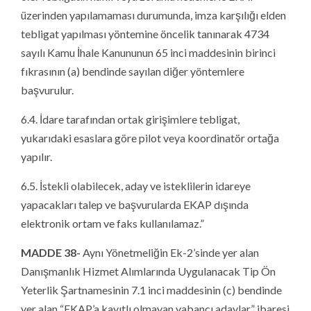
üzerinden yapılamaması durumunda, imza karşılığı elden
tebligat yapılması yöntemine öncelik tanınarak 4734
sayılı Kamu İhale Kanununun 65 inci maddesinin birinci
fıkrasının (a) bendinde sayılan diğer yöntemlere
başvurulur.
6.4. İdare tarafından ortak girişimlere tebligat,
yukarıdaki esaslara göre pilot veya koordinatör ortağa
yapılır.
6.5. İstekli olabilecek, aday ve isteklilerin idareye
yapacakları talep ve başvurularda EKAP dışında
elektronik ortam ve faks kullanılamaz.”
MADDE 38-
Aynı Yönetmeliğin Ek-2’sinde yer alan
Danışmanlık Hizmet Alımlarında Uygulanacak Tip Ön
Yeterlik Şartnamesinin 7.1 inci maddesinin (c) bendinde
yer alan “EKAP’a kayıtlı olmayan yabancı adaylar” ibaresi