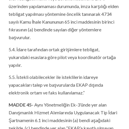
üzerinden yapılamaması durumunda, imza karşılığı elden
tebligat yapılması yöntemine öncelik tanınarak 4734
sayılı Kamu İhale Kanununun 65 inci maddesinin birinci
fıkrasının (a) bendinde sayılan diğer yöntemlere
başvurulur.
5.4. İdare tarafından ortak girişimlere tebligat,
yukarıdaki esaslara göre pilot veya koordinatör ortağa
yapılır.
5.5. İstekli olabilecekler ile isteklilerin idareye
yapacakları talep ve başvurularda EKAP dışında
elektronik ortam ve faks kullanılamaz.”
MADDE 45-
Aynı Yönetmeliğin Ek-3’ünde yer alan
Danışmanlık Hizmet Alımlarında Uygulanacak Tip İdari
Şartnamenin 6.1 inci maddesinin (a) bendi aşağıdaki
şekilde, (c) bendinde yer alan “EKAP’a kayıtlı olmayan