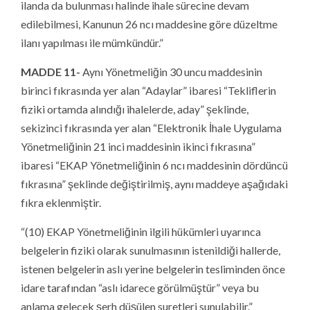
ilanda da bulunması halinde ihale sürecine devam
edilebilmesi, Kanunun 26 ncı maddesine göre düzeltme
ilanı yapılması ile mümkündür.”
MADDE 11-
Aynı Yönetmeliğin 30 uncu maddesinin
birinci fıkrasında yer alan “Adaylar” ibaresi “Tekliflerin
fiziki ortamda alındığı ihalelerde, aday” şeklinde,
sekizinci fıkrasında yer alan “Elektronik İhale Uygulama
Yönetmeliğinin 21 inci maddesinin ikinci fıkrasına”
ibaresi “EKAP Yönetmeliğinin 6 ncı maddesinin dördüncü
fıkrasına” şeklinde değiştirilmiş, aynı maddeye aşağıdaki
fıkra eklenmiştir.
“(10) EKAP Yönetmeliğinin ilgili hükümleri uyarınca
belgelerin fiziki olarak sunulmasının istenildiği hallerde,
istenen belgelerin aslı yerine belgelerin tesliminden önce
idare tarafından “aslı idarece görülmüştür” veya bu
anlama gelecek şerh düşülen suretleri sunulabilir.”