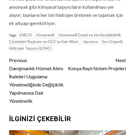
amonyak gibi kimyasal taşıyıcıların kullanılması yer
alıyor; bunların her biri hidrojen üretmek ve taşımak için
ek altyapı gerektiriyor.
ENEOS
Honeywell
Honeywell Enerji ve Sürdürülebilirlik
Tags:
Çözümleri Başkanı ve CEO'su Ken West
Japonya
Sıvı Organik
Hidrojen Taşıyıcı (LOHC)
Continue
Previous
Next
Reading
Danışmanlık Hizmet Alımı
Konya Raylı Sistem Projeleri
İhaleleri Uygulama
Yönetmeliğinde Değişiklik
Yapılmasına Dair
Yönetmelik
İLGINIZI ÇEKEBILIR