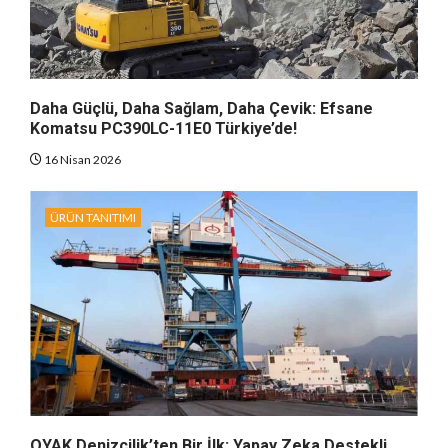
Daha Güçlü, Daha Sağlam, Daha Çevik: Efsane
Komatsu PC390LC-11E0 Türkiye’de!
16 Nisan 2026
ÜRÜN TANITIMI
OYAK Denizcilik’ten Bir İlk: Yapay Zeka Destekli