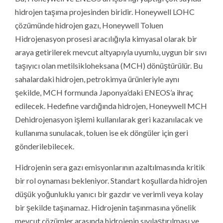
hidrojen taşıma projesinden biridir. Honeywell LOHC
çözümünde hidrojen gazı, Honeywell Toluen
Hidrojenasyon prosesi aracılığıyla kimyasal olarak bir
araya getirilerek mevcut altyapıyla uyumlu, uygun bir sıvı
taşıyıcı olan metilsikloheksana (MCH) dönüştürülür. Bu
sahalardaki hidrojen, petrokimya ürünleriyle aynı
şekilde, MCH formunda Japonya’daki ENEOS’a ihraç
edilecek. Hedefine vardığında hidrojen, Honeywell MCH
Dehidrojenasyon işlemi kullanılarak geri kazanılacak ve
kullanıma sunulacak, toluen ise ek döngüler için geri
gönderilebilecek.
Hidrojenin sera gazı emisyonlarının azaltılmasında kritik
bir rol oynaması bekleniyor. Standart koşullarda hidrojen
düşük yoğunluklu yanıcı bir gazdır ve verimli veya kolay
bir şekilde taşınamaz. Hidrojenin taşınmasına yönelik
mevcut çözümler arasında hidrojenin sıvılaştırılması ve