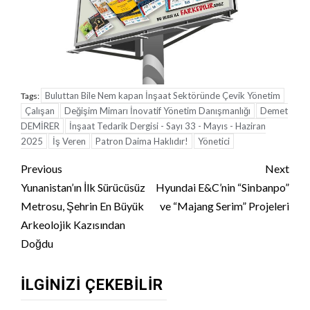
Buluttan Bile Nem kapan İnşaat Sektöründe Çevik Yönetim
Tags:
Çalışan
Değişim Mimarı İnovatif Yönetim Danışmanlığı
Demet
DEMİRER
İnşaat Tedarik Dergisi - Sayı 33 - Mayıs - Haziran
2025
İş Veren
Patron Daima Haklıdır!
Yönetici
Continue
Previous
Next
Reading
Yunanistan’ın İlk Sürücüsüz
Hyundai E&C’nin “Sinbanpo”
Metrosu, Şehrin En Büyük
ve “Majang Serim” Projeleri
Arkeolojik Kazısından
Doğdu
İLGINIZI ÇEKEBILIR