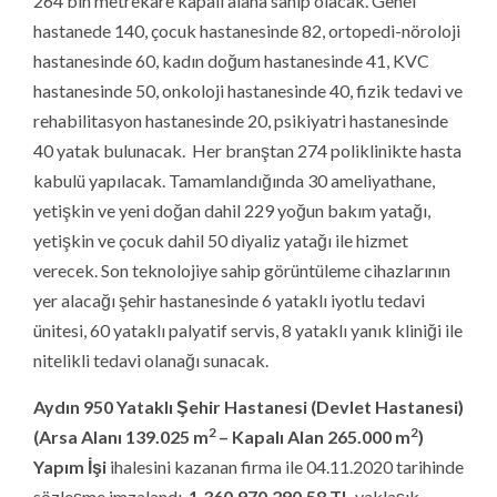
2
2
(Arsa Alanı 139.025 m
– Kapalı Alan 265.000 m
)
Yapım İşi
ihalesini kazanan firma ile 04.11.2020 tarihinde
sözleşme imzalandı.
1.360.970.290,58
TL
yaklaşık
maliyetli işi
976.424.000,00
TL
bedel ile
Kolin İnşaat +
Zey Yapı Sanayi
iş ortaklığı aldı. İşin süresi
750
takvim
günüdür. (Proje Müellifi: Projen Mimarlık – Fiziki
İlerleme: %1)
Gaziantep Yeni Yatırımlarla Sağlıkta Üs Olacak
Sağlık Bakanlığı, Gaziantep’te sağlık yatırımlarını
aralıksız sürdürüyor. Gaziantep 25 Aralık Devlet
Hastanesi, ek 300 yataklı yeni yatırım ile büyüyecek,
kapasitesini artıracak.