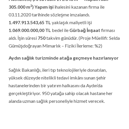
yüksek düzeyde nitelikli tedavi imkânı sunan şehir
hastanelerinden bir yatırım halkasını da Aydın’da
gerçekleştiriyor. 950 yatağa sahip olacak hastane her
alanda uzman sağlık personeliyle hizmet verecek.
Çok eski yüzyıllardan bu yana birçok medeniyete ev
sahipliği yapmış, bereketli toprakları, turizm alanında
Türkiye’nin önde gelen kentlerinden biri olan Aydın şimdi
sağlık turizminde atağa geçmeye hazırlanıyor. Yeni sağlık
yatırımlarıyla birlikte sadece Aydın’a değil civar illere,
yurtdışından gelecek hastalara da şifa sunacak. Tam
donanımlı ameliyathaneleri, yüksek yatak ve yoğun
bakım kapasitesi, diyaliz yatakları, uluslararası
standarttaki laboratuvarları ile Aydın, sağlık hizmet
sunumunda gücüne güç katacak.