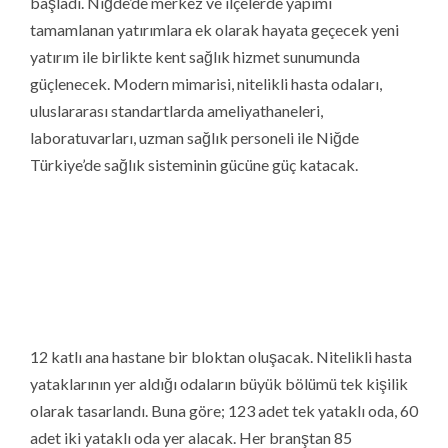
yataklarının yer aldığı odaların büyük bölümü tek kişilik
olarak tasarlandı. Buna göre; 123 adet tek yataklı oda, 60
adet iki yataklı oda yer alacak. Her branştan 85
poliklinikte hasta kabulü yapılacak, toplam 18
ameliyathane ile hizmet verilecek. Yeni hastanenin
hizmete girmesiyle birlikte Niğde’de yoğun bakım yatak
sayısı da artacak. 148 yataklı yoğun bakımda, 50 yatak
yetişkin, 50 yatak çocuk, 32 yatak yeni doğan, 6 yatak
acil için planlandı. KVC yoğun bakım ise 10 yatak yer
alacak. Hastane tamamlandığında palyatif servis 25
yatak, yanık ünitesi 10 yatakla hizmet verecek. Yaklaşık
5.200 metrekare büyüklüğe sahip, 60 müşahede
yatağının bulunacağı acil servis ise 11 poliklinikte hasta
kabulü yapacak.
Niğde 400 Yataklı Devlet Hastanesi (Arsa Alanı
2
2
21.929 m
– Oturum Alanı 17.217 m
– Kapalı Alan