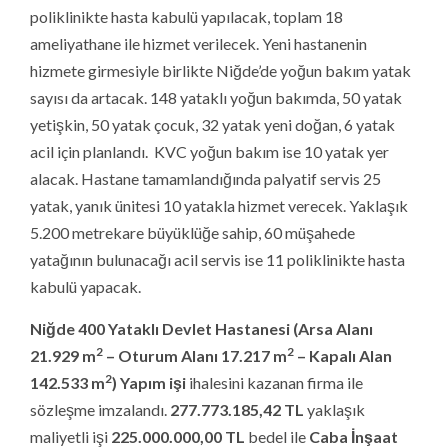
2
142.533 m
) Yapım işi
ihalesini kazanan firma ile
sözleşme imzalandı.
277.773.185,42
TL
yaklaşık
maliyetli işi
225.000.000,00
TL
bedel ile
Caba İnşaat
firması aldı. İşin süresi
1000
takvim günüdür. (Proje
Müellifi: Selda Gümüşdoğrayan Mimarlık – Fiziki
İlerleme: %13)
Turizmin Merkezine Antalya Aksu’ya 5 Yıldızlı Devlet
Hastanesi
Her yıl milyonlarca yerli ve yabancı turisti ağırlayan
Antalya’ya yeni devlet hastanesi yapılacak. Aksu ilçesinde
inşa edilecek hastane 300 yataklı olacak.
Sağlık Bakanlığı Sağlık Yatırımları Genel Müdürlüğü,
turizm bölgelerine yeni sağlık tesisleri kazandırmak
üzere çalışmalarına hız verdi. Bunlardan biri turizmin
gözde merkezlerinden biri olan Antalya. Aksu ilçesinde
inşa edilecek hastane için 9 Nisan tarihinde ihale yapıldı,