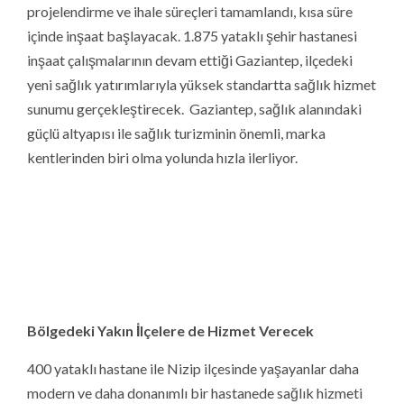
400 yataklı hastane ile Nizip ilçesinde yaşayanlar daha
modern ve daha donanımlı bir hastanede sağlık hizmeti
alacak. Öte yandan yüksek kapasitesi, tam donanımı ile
sadece Nizip’e değil bölgedeki yakın ilçelere güçlü bir
sağlık hizmeti sunacak. Yeni hastane projesiyle Nizip
sağlık hizmetleri sunumunda güçlü bir konuma sahip
olacak. Tamamlandığında 84’ü tek yataklı, 108’i iki
yataklı olmak üzere 192 nitelikli hasta odası, 12
ameliyathane, her branştan 117 poliklinik, 24 doğum
salonu ile hizmet verecek. 10 yataklı Anne Oteli
yapılacak. Bu sayede doğum sonrasında yoğun bakıma
alınan bebekler annelerinden ayrılmayacak, anne
sütünden mahrum kalmayacak. Yoğun bakımda tedavi
gören bebekler, emzirme zamanlarında annesinin yanına
götürülerek hem anne hem de bebek sağlığı en üst
seviyede korunacak.