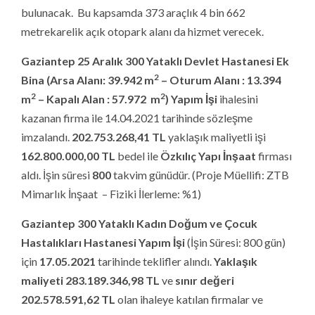
için
17.05.2021
tarihinde teklifler alındı.
Yaklaşık
maliyeti 283.189.346,98
TL
ve
sınır değeri
202.578.591,62
TL
olan ihaleye katılan firmalar ve
teklifleri şöyle;
Gaziantep Nizip İlçesine Dev Sağlık Yatırımı
Gaziantep’in Nizip ilçesinde uluslararası standartlarda