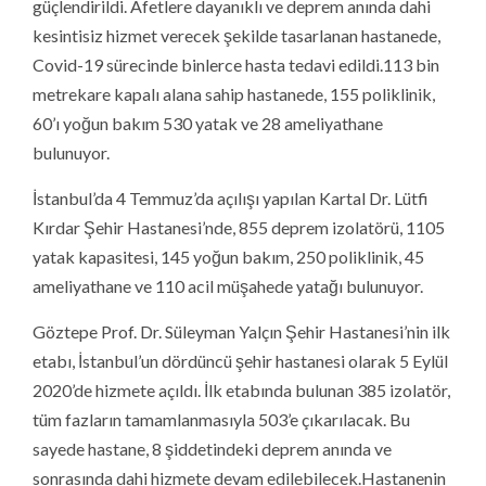
güçlendirildi. Afetlere dayanıklı ve deprem anında dahi
kesintisiz hizmet verecek şekilde tasarlanan hastanede,
Covid-19 sürecinde binlerce hasta tedavi edildi.113 bin
metrekare kapalı alana sahip hastanede, 155 poliklinik,
60’ı yoğun bakım 530 yatak ve 28 ameliyathane
bulunuyor.
İstanbul’da 4 Temmuz’da açılışı yapılan Kartal Dr. Lütfi
Kırdar Şehir Hastanesi’nde, 855 deprem izolatörü, 1105
yatak kapasitesi, 145 yoğun bakım, 250 poliklinik, 45
ameliyathane ve 110 acil müşahede yatağı bulunuyor.
Göztepe Prof. Dr. Süleyman Yalçın Şehir Hastanesi’nin ilk
etabı, İstanbul’un dördüncü şehir hastanesi olarak 5 Eylül
2020’de hizmete açıldı. İlk etabında bulunan 385 izolatör,
tüm fazların tamamlanmasıyla 503’e çıkarılacak. Bu
sayede hastane, 8 şiddetindeki deprem anında ve
sonrasında dahi hizmete devam edilebilecek.Hastanenin