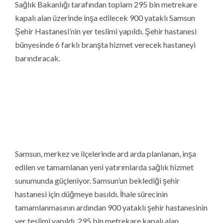
Sağlık Bakanlığı tarafından toplam 295 bin metrekare
kapalı alan üzerinde inşa edilecek 900 yataklı Samsun
Şehir Hastanesi’nin yer teslimi yapıldı. Şehir hastanesi
bünyesinde 6 farklı branşta hizmet verecek hastaneyi
barındıracak.
Samsun, merkez ve ilçelerinde ard arda planlanan, inşa
edilen ve tamamlanan yeni yatırımlarda sağlık hizmet
sunumunda güçleniyor. Samsun’un beklediği şehir
hastanesi için düğmeye basıldı. İhale sürecinin
tamamlanmasının ardından 900 yataklı şehir hastanesinin
yer teslimi yapıldı. 295 bin metrekare kapalı alan
üzerinde kurulacak hastane mükemmeliyet merkezi
olacak. Sağlık hizmet sunumunun yanında araştırma
geliştirme çalışmalarına ev sahipliği yapacak, farklı
branşların tek bir noktada toplandığı kompleks niteliği