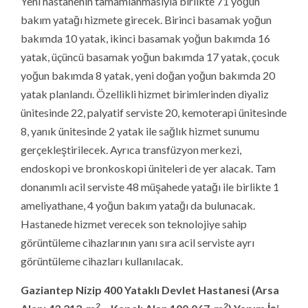
görüntüleme cihazları kullanılacak.
Gaziantep Nizip 400 Yataklı Devlet Hastanesi (Arsa
2
2
Alanı 43.212 m
– Kapalı Alan 100.067 m
) Yapım İşi
ihalesini kazanan firma ile 09.02.2021 tarihinde sözleşme
imzalandı.
347.347.565,00
TL
yaklaşık maliyetli işi
263.690.000,00
TL
bedel ile
Sayar İnşaat + Doğuş
Makina
iş ortaklığı aldı. İşin süresi
1000
takvim günüdür.
(Proje Müellifi: Aday Gurubu İnşaat – Fiziki İlerleme: %4)
Niğde’de 400 Yataklı Hastane’nin İnşaatı Başladı
Sağlık Bakanlığı, Niğde ilinde yeni sağlık yatırımları ile
kentin bu alandaki altyapısını güçlendiriyor.
Kovid 19 ile mücadele döneminde Sağlık Bakanlığı,
Türkiye’nin dört bir yanındaki yatırımlarına yenilerini
eklemeye devam ediyor. Sağlık Yatırımları Genel