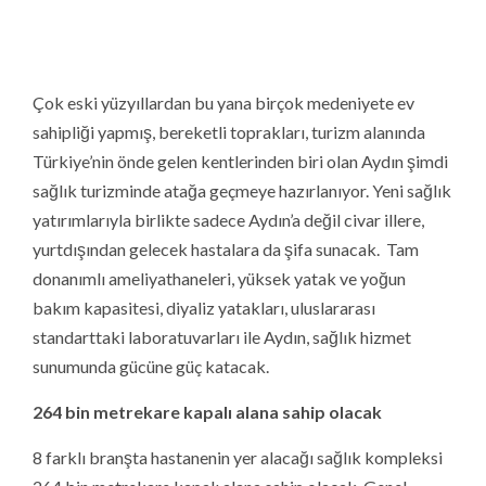
264 bin metrekare kapalı alana sahip olacak
8 farklı branşta hastanenin yer alacağı sağlık kompleksi
264 bin metrekare kapalı alana sahip olacak. Genel
hastanede 140, çocuk hastanesinde 82, ortopedi-nöroloji
hastanesinde 60, kadın doğum hastanesinde 41, KVC
hastanesinde 50, onkoloji hastanesinde 40, fizik tedavi ve
rehabilitasyon hastanesinde 20, psikiyatri hastanesinde
40 yatak bulunacak. Her branştan 274 poliklinikte hasta
kabulü yapılacak. Tamamlandığında 30 ameliyathane,
yetişkin ve yeni doğan dahil 229 yoğun bakım yatağı,
yetişkin ve çocuk dahil 50 diyaliz yatağı ile hizmet
verecek. Son teknolojiye sahip görüntüleme cihazlarının
yer alacağı şehir hastanesinde 6 yataklı iyotlu tedavi
ünitesi, 60 yataklı palyatif servis, 8 yataklı yanık kliniği ile
nitelikli tedavi olanağı sunacak.
Aydın 950 Yataklı Şehir Hastanesi (Devlet Hastanesi)