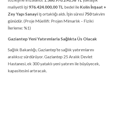
Gaziantep son yıllarda kazandığı yatımlarla sağlık
hizmetleri alanında sınıf atlamaya devam ediyor.
Gaziantep Şehir Hastanesi’nin inşaatı devam ederken,
merkez ve çevre ilçelerde ihtiyaca cevap verecek yeni
sağlık tesisleri inşa ediliyor. Gaziantep’in en eski
hastanelerinden biri olan 25 Aralık Devlet Hastanesi,
modern tıbbın tüm olanaklarına sahip olacak şekilde yeni
yatırımla güçlenecek. Bu yatırımların devreye girmesiyle
Gaziantep kendi bölgesinde sağlık alanında yeni bir
sağlık hizmet üssü olarak hizmet verecek. Gaziantep,
sağlık hizmet sunum kalitesinde her geçen gün
bölgesinde daha da güçlenecek ve çok daha kaliteli,
konforlu tedavi imkanı sunacak.