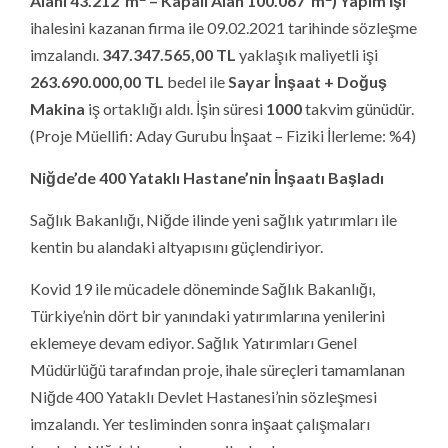
Müdürlüğü tarafından proje, ihale süreçleri tamamlanan
Niğde 400 Yataklı Devlet Hastanesi’nin sözleşmesi
imzalandı. Yer tesliminden sonra inşaat çalışmaları
başladı. Niğde’de merkez ve ilçelerde yapımı
tamamlanan yatırımlara ek olarak hayata geçecek yeni
yatırım ile birlikte kent sağlık hizmet sunumunda
güçlenecek. Modern mimarisi, nitelikli hasta odaları,
uluslararası standartlarda ameliyathaneleri,
laboratuvarları, uzman sağlık personeli ile Niğde
Türkiye’de sağlık sisteminin gücüne güç katacak.
12 katlı ana hastane bir bloktan oluşacak. Nitelikli hasta