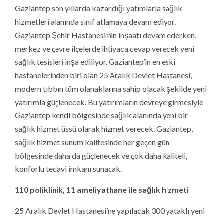
110 poliklinik, 11 ameliyathane ile sağlık hizmeti
25 Aralık Devlet Hastanesi’ne yapılacak 300 yataklı yeni
yatırımın sözleşmesi imzalandı. Hasta ve yakınlarının
daha konforlu bir alanda sağlık hizmeti alması için tek
yataklı oda sayısının 140 olarak planlandığı projede iki
yataklı oda sayısı 42 olarak belirlendi. Tam donanımlı 11
ameliyathane, 54 yoğun bakım yatağı, 110 poliklinik ile
hizmet verilecek. Özellikli birimlerden diyaliz için 22
yatak, palyatif için 7 yatak, yanık için 5 yatak, enfeksiyon
için 14 yatak ayrıldı.
Tam donanımlı acil servis
300 yataklı yeni yatırım toplam 57 bin 972 kapalı alana
sahip olacak. Bunun 2 bin 399 metrekaresi tam donanımlı
hizmet verecek acil servise ayrıldı. Acil serviste 5
poliklinikte hasta kabulü yapılacak, 20 müşahede yatağı