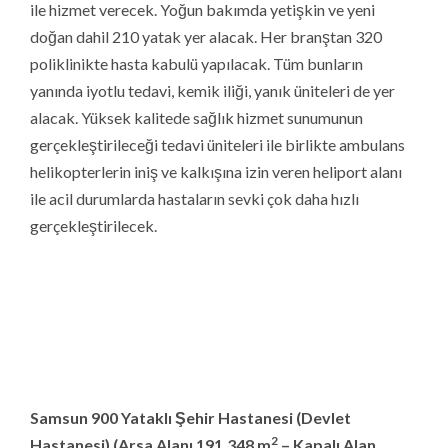
gerçekleştirileceği tedavi üniteleri ile birlikte ambulans
helikopterlerin iniş ve kalkışına izin veren heliport alanı
ile acil durumlarda hastaların sevki çok daha hızlı
gerçekleştirilecek.
Samsun 900 Yataklı Şehir Hastanesi (Devlet
2
Hastanesi) (Arsa Alanı 191.348 m
– Kapalı Alan
2
305.000 m
) Yapım işi
ihalesini kazanan firma ile
03.11.2020 tarihinde sözleşme imzalandı.
1.497.913.543,65
TL
yaklaşık maliyetli işi
1.069.000.000,00
TL
bedel ile
Gürbağ İnşaat
firması
aldı. İşin süresi
750
takvim günüdür. (Proje Müellifi: Selda
Gümüşdoğrayan Mimarlık – Fiziki İlerleme: %2)
Aydın sağlık turizminde atağa geçmeye hazırlanıyor
Sağlık Bakanlığı, ileri tıp teknolojileriyle donatılan,