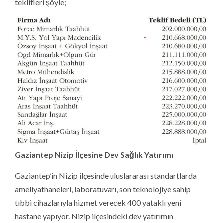
ameliyathaneleri, laboratuvarı, son teknolojiye sahip
tıbbi cihazlarıyla hizmet verecek 400 yataklı yeni
hastane yapıyor. Nizip ilçesindeki dev yatırımın
projelendirme ve ihale süreçleri tamamlandı, kısa süre
içinde inşaat başlayacak. 1.875 yataklı şehir hastanesi
inşaat çalışmalarının devam ettiği Gaziantep, ilçedeki
yeni sağlık yatırımlarıyla yüksek standartta sağlık hizmet
sunumu gerçekleştirecek. Gaziantep, sağlık alanındaki
güçlü altyapısı ile sağlık turizminin önemli, marka
kentlerinden biri olma yolunda hızla ilerliyor.
Bölgedeki Yakın İlçelere de Hizmet Verecek