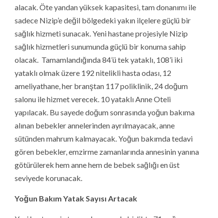
Yoğun Bakım Yatak Sayısı Artacak
Yeni hastanenin tamamlanmasıyla birlikte 71 yoğun
bakım yatağı hizmete girecek. Birinci basamak yoğun
bakımda 10 yatak, ikinci basamak yoğun bakımda 16
yatak, üçüncü basamak yoğun bakımda 17 yatak, çocuk
yoğun bakımda 8 yatak, yeni doğan yoğun bakımda 20
yatak planlandı. Özellikli hizmet birimlerinden diyaliz
ünitesinde 22, palyatif serviste 20, kemoterapi ünitesinde
8, yanık ünitesinde 2 yatak ile sağlık hizmet sunumu
gerçekleştirilecek. Ayrıca transfüzyon merkezi,
endoskopi ve bronkoskopi üniteleri de yer alacak. Tam
donanımlı acil serviste 48 müşahede yatağı ile birlikte 1
ameliyathane, 4 yoğun bakım yatağı da bulunacak.
Hastanede hizmet verecek son teknolojiye sahip
görüntüleme cihazlarının yanı sıra acil serviste ayrı