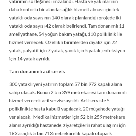
yer alacak. Medikal hizmetler için 52 bin 259 metrekare
alanın ayrıldığı hastanede, ziyaretçilerin rahat ulaşımı için
183 araçlık 5 bin 713 metrekarelik kapalı otopark
bulunacak. Bu kapsamda 373 araçlık 4 bin 662
metrekarelik açık otopark alanı da hizmet verecek.
Gaziantep 25 Aralık 300 Yataklı Devlet Hastanesi Ek
2
Bina (Arsa Alanı: 39.942 m
– Oturum Alanı : 13.394
2
2
m
– Kapalı Alan : 57.972 m
) Yapım İşi
ihalesini
kazanan firma ile 14.04.2021 tarihinde sözleşme
imzalandı.
202.753.268,41
TL
yaklaşık maliyetli işi
162.800.000,00
TL
bedel ile
Özkılıç Yapı İnşaat
firması
aldı. İşin süresi
800
takvim günüdür. (Proje Müellifi: ZTB
Mimarlık İnşaat – Fiziki İlerleme: %1)
Gaziantep 300 Yataklı Kadın Doğum ve Çocuk
Hastalıkları Hastanesi Yapım İşi
(İşin Süresi: 800 gün)