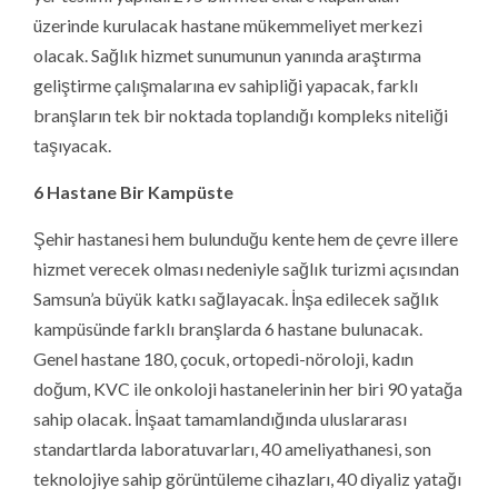
taşıyacak.
6 Hastane Bir Kampüste
Şehir hastanesi hem bulunduğu kente hem de çevre illere
hizmet verecek olması nedeniyle sağlık turizmi açısından
Samsun’a büyük katkı sağlayacak. İnşa edilecek sağlık
kampüsünde farklı branşlarda 6 hastane bulunacak.
Genel hastane 180, çocuk, ortopedi-nöroloji, kadın
doğum, KVC ile onkoloji hastanelerinin her biri 90 yatağa
sahip olacak. İnşaat tamamlandığında uluslararası
standartlarda laboratuvarları, 40 ameliyathanesi, son
teknolojiye sahip görüntüleme cihazları, 40 diyaliz yatağı
ile hizmet verecek. Yoğun bakımda yetişkin ve yeni
doğan dahil 210 yatak yer alacak. Her branştan 320
poliklinikte hasta kabulü yapılacak. Tüm bunların
yanında iyotlu tedavi, kemik iliği, yanık üniteleri de yer
alacak. Yüksek kalitede sağlık hizmet sunumunun