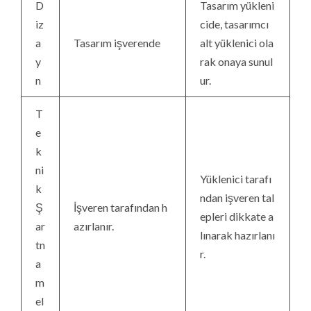
D
Tasarım yükleni
iz
cide, tasarımcı
a
Tasarım işverende
alt yüklenici ola
y
rak onaya sunul
n
ur.
T
e
k
ni
Yüklenici tarafı
k
ndan işveren tal
Ş
İşveren tarafından h
epleri dikkate a
ar
azırlanır.
lınarak hazırlanı
tn
r.
a
m
el