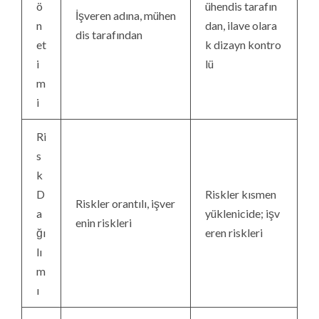
ö
ühendis tarafın
İşveren adına, mühen
n
dan, ilave olara
dis tarafından
et
k dizayn kontro
i
lü
m
i
Ri
s
k
D
Riskler kısmen
Riskler orantılı, işver
a
yüklenicide; işv
enin riskleri
ğı
eren riskleri
lı
m
ı