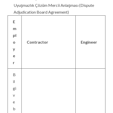
Uyuşmazlık Çözüm Mercii Anlaşması (Dispute
Adjudication Board Agreement)
E
m
pl
o
Contractor
Engineer
y
e
r
B
il
gi
v
e
b