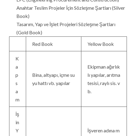
Anahtar Teslim Projeler İçin Sözleşme Şartları (Silver
Book)
Tasarım, Yap ve İşlet Projeleri Sözleşme Şartları
(Gold Book)
Red Book
Yellow Book
K
a
Ekipman ağırlık
p
Bina, altyapı, içme su
lı yapılar, arıtma
s
yu hattı vb. yapılar
tesisi, raylı sis. v
a
b.
m
İş
in
Y
İşveren adına m