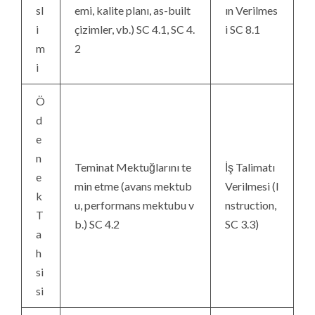
sl
emi, kalite planı, as-built
ın Verilmes
i
çizimler, vb.) SC 4.1, SC 4.
i SC 8.1
m
2
i
Ö
d
e
n
Teminat Mektuğlarını te
İş Talimatı
e
min etme (avans mektub
Verilmesi (I
k
u, performans mektubu v
nstruction,
T
b.) SC 4.2
SC 3.3)
a
h
si
si