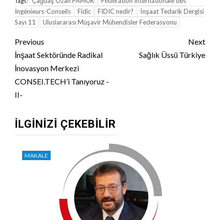
Çağdaş Ozan PAMUK
Fédération Internationale des
Tags:
Ingénieurs-Conseils
Fidic
FIDIC nedir?
İnşaat Tedarik Dergisi
Sayı 11
Uluslararası Müşavir Mühendisler Federasyonu
Continue
Previous
Next
Reading
İnşaat Sektöründe Radikal
Sağlık Üssü Türkiye
İnovasyon Merkezi
CONSEI.TECH’i Tanıyoruz -
II-
İLGINIZI ÇEKEBILIR
MAKALE