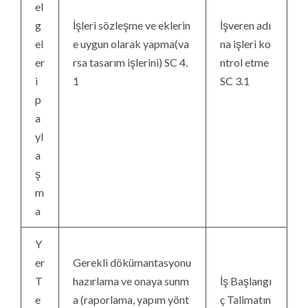
el
g
İşleri sözleşme ve eklerin
İşveren adı
el
e uygun olarak yapma(va
na işleri ko
er
rsa tasarım işlerini) SC 4.
ntrol etme
i
1
SC 3.1
p
a
yl
a
ş
m
a
Y
er
Gerekli dökümantasyonu
T
hazırlama ve onaya sunm
İş Başlangı
e
a (raporlama, yapım yönt
ç Talimatın