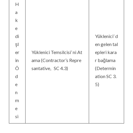
H
a
k
e
di
Yüklenici’ d
şl
en gelen tal
er
Yüklenici Temsilcisi’ ni At
epleri kara
in
ama (Contractor’s Repre
r bağlama
Ö
santative, SC 4.3)
(Determin
d
ation SC 3.
e
5)
n
m
e
si