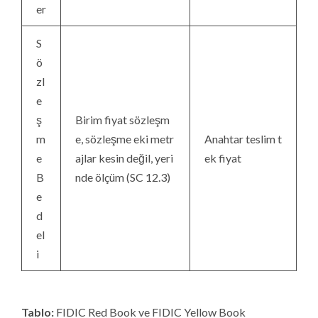
er
S
ö
zl
e
ş
Birim fiyat sözleşm
m
e, sözleşme eki metr
Anahtar teslim t
e
ajlar kesin değil, yeri
ek fiyat
B
nde ölçüm (SC 12.3)
e
d
el
i
Tablo:
FIDIC Red Book ve FIDIC Yellow Book