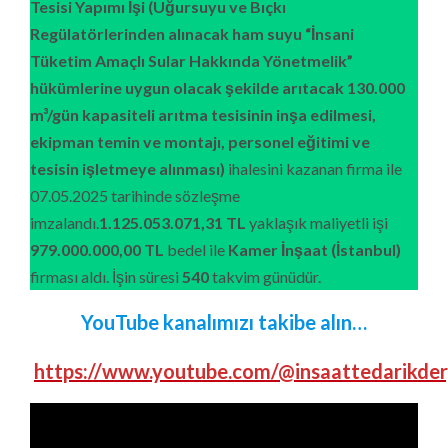
Tesisi Yapımı İşi (Uğursuyu ve Bıçkı
Regülatörlerinden alınacak ham suyu “İnsani
Tüketim Amaçlı Sular Hakkında Yönetmelik”
hükümlerine uygun olacak şekilde arıtacak 130.000
m³/gün kapasiteli arıtma tesisinin inşa edilmesi,
ekipman temin ve montajı, personel eğitimi ve
tesisin işletmeye alınması)
ihalesini kazanan firma ile
07.05.2025 tarihinde sözleşme
imzalandı.
1.125.053.071,31 TL
yaklaşık maliyetli işi
979.000.000,00
TL
bedel ile
Kamer İnşaat
(İstanbul)
firması aldı. İşin süresi
540
takvim günüdür.
YouTube kanalımızı takibe alın…
https://www.youtube.com/@insaattedarikder