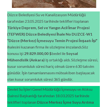
Düzce Belediyesi Su ve Kanalizasyon Müdürlüğü
tarafından 23.05.2025 tarihinde teklifleri toplanan
Türkiye Deprem, Sel ve Yangın Acil İmar Projesi
(TEFWER) Düzce Belediyesi İhale No DUZCE-W1
“Düzce (Merkez) İçmesuyu Temin Projesi İnşaatı İşi”
ihalesini kazanan firma ile sözleşme imzalandı.Söz
konusu işi
29.829.000,00 $
bedel ile
Soysal
Mühendislik (Ankara)
iş ortaklığı aldı. Sözleşme süresi,
kusur sorumluluk süresi hariç olmak üzere 630 takvim
günüdür. İşin tamamlanmasını müteakiben başlayacak
olan kusur sorumluluk süresi 365 gündür.
Devlet Su İşleri Genel Müdürlüğü İçmesuyu ve Atıksu
Dairesi Başkanlığı tarafından 18.03.2025 tarihinde
teklifleri toplanan
Düzce Merkez İçme Suyu Arıtma