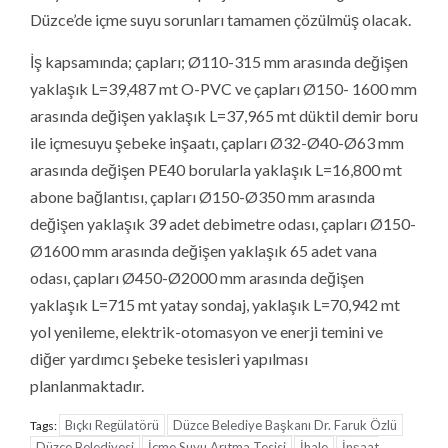
Düzce’de içme suyu sorunları tamamen çözülmüş olacak.
İş kapsamında; çapları; Ø110-315 mm arasında değişen
yaklaşık L=39,487 mt O-PVC ve çapları Ø150- 1600 mm
arasında değişen yaklaşık L=37,965 mt düktil demir boru
ile içmesuyu şebeke inşaatı, çapları Ø32-Ø40-Ø63 mm
arasında değişen PE40 borularla yaklaşık L=16,800 mt
abone bağlantısı, çapları Ø150-Ø350 mm arasında
değişen yaklaşık 39 adet debimetre odası, çapları Ø150-
Ø1600 mm arasında değişen yaklaşık 65 adet vana
odası, çapları Ø450-Ø2000 mm arasında değişen
yaklaşık L=715 mt yatay sondaj, yaklaşık L=70,942 mt
yol yenileme, elektrik-otomasyon ve enerji temini ve
diğer yardımcı şebeke tesisleri yapılması
planlanmaktadır.
Bıçkı Regülatörü
Düzce Belediye Başkanı Dr. Faruk Özlü
Tags:
Düzce Belediyesi
İçme Suyu Arıtma Tesisi
İhale
İnşaat