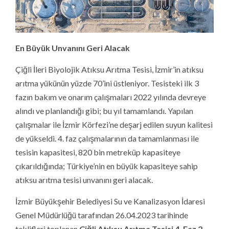
En Büyük Unvanını Geri Alacak
Çiğli İleri Biyolojik Atıksu Arıtma Tesisi, İzmir’in atıksu
arıtma yükünün yüzde 70’ini üstleniyor. Tesisteki ilk 3
fazın bakım ve onarım çalışmaları 2022 yılında devreye
alındı ve planlandığı gibi; bu yıl tamamlandı. Yapılan
çalışmalar ile İzmir Körfezi’ne deşarj edilen suyun kalitesi
de yükseldi. 4. faz çalışmalarının da tamamlanması ile
tesisin kapasitesi, 820 bin metreküp kapasiteye
çıkarıldığında; Türkiye’nin en büyük kapasiteye sahip
atıksu arıtma tesisi unvanını geri alacak.
İzmir Büyükşehir Belediyesi Su ve Kanalizasyon İdaresi
Genel Müdürlüğü tarafından 26.04.2023 tarihinde
teklifleri toplanan
Çiğli Atıksu Arıtma Tesisi 4. Faz 2.