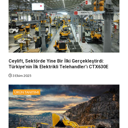
Ceylift, Sektörde Yine Bir İlki Gerçekleştirdi:
Türkiye’nin İlk Elektrikli Telehandler’ı CTX630E
3 Ekim 2025
ÜRÜN TANITIMI