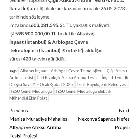
İkmal İnşaatı İşi
ihalesini kazanan firma ile 26.05.2023
tarihinde sözleşme
imzalandı.
603.081.595,31 TL
yaklaşık maliyetli
işi
598.900.000,00
TL
bedel ile
Alkataş
İnşaat (İstanbul)
& Arbiogaz Çevre
Teknolojileri (İstanbul)
iş ortaklığı aldı. İşin
süresi
420
takvim günüdür.
Alkataş İnşaat
Arbiogaz Çevre Teknolojileri
Çiğli Atıksu
Tags:
Arıtma Tesisi
İleri Biyolojik Atıksu Arıtma Tesisi
İnşaat Tedarik
Dergisi Sayı 31 - Ocak-Şubat 2025
İzmir Büyükşehir Belediyesi
İZSU Genel Müdürlüğü
İZSU Genel Müdürlüğü Elektrik
Mühendisi Ekin Polat
Continue
Previous
Next
Reading
Manisa Muradiye Mahallesi
Nexonya Sapanca Nefes
Altyapı ve Atıksu Arıtma
Projesi
Tesisi Projesi