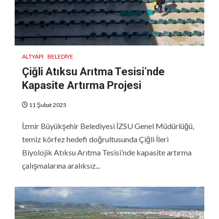
ALTYAPI
BELEDIYE
Çiğli Atıksu Arıtma Tesisi’nde
Kapasite Artırma Projesi
11 Şubat 2025
İzmir Büyükşehir Belediyesi İZSU Genel Müdürlüğü,
temiz körfez hedefi doğrultusunda Çiğli İleri
Biyolojik Atıksu Arıtma Tesisi’nde kapasite artırma
çalışmalarına aralıksız...