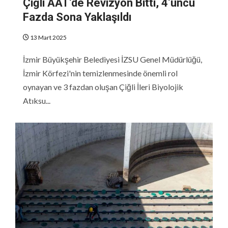
Çiğli AAT’de Revizyon Bitti, 4’üncü
Fazda Sona Yaklaşıldı
13 Mart 2025
İzmir Büyükşehir Belediyesi İZSU Genel Müdürlüğü,
İzmir Körfezi'nin temizlenmesinde önemli rol
oynayan ve 3 fazdan oluşan Çiğli İleri Biyolojik
Atıksu...