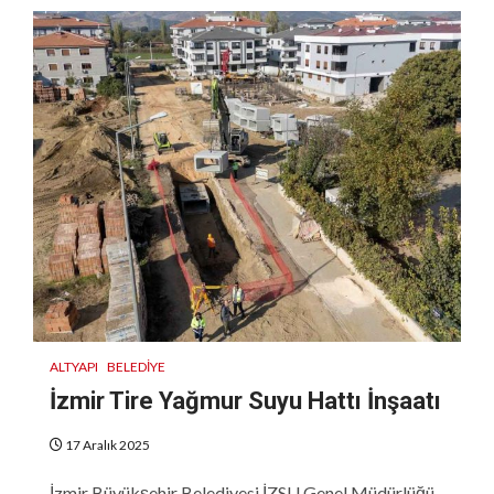
ALTYAPI
BELEDIYE
İzmir Tire Yağmur Suyu Hattı İnşaatı
17 Aralık 2025
İzmir Büyükşehir Belediyesi İZSU Genel Müdürlüğü,