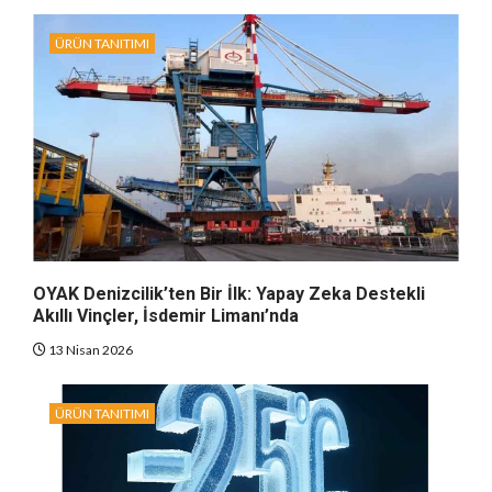
ÜRÜN TANITIMI
OYAK Denizcilik’ten Bir İlk: Yapay Zeka Destekli
Akıllı Vinçler, İsdemir Limanı’nda
13 Nisan 2026
ÜRÜN TANITIMI