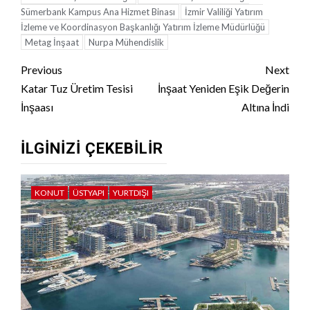
Sümerbank Kampus Ana Hizmet Binası
İzmir Valiliği Yatırım
İzleme ve Koordinasyon Başkanlığı Yatırım İzleme Müdürlüğü
Metag İnşaat
Nurpa Mühendislik
Continue
Previous
Next
Reading
Katar Tuz Üretim Tesisi
İnşaat Yeniden Eşik Değerin
İnşaası
Altına İndi
İLGINIZI ÇEKEBILIR
KONUT
ÜSTYAPI
YURTDIŞI