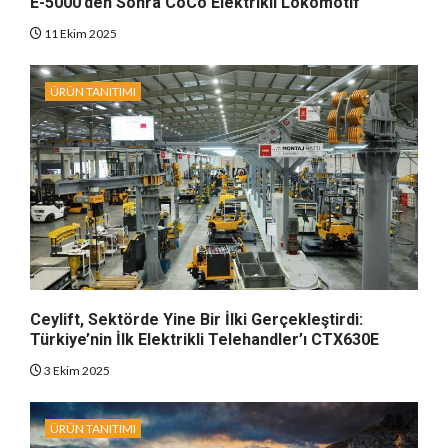
E-5000’den Sonra CoCo Elektrikli Lokomotif
11 Ekim 2025
ÜRÜN TANITIMI
Ceylift, Sektörde Yine Bir İlki Gerçekleştirdi:
Türkiye’nin İlk Elektrikli Telehandler’ı CTX630E
3 Ekim 2025
ÜRÜN TANITIMI