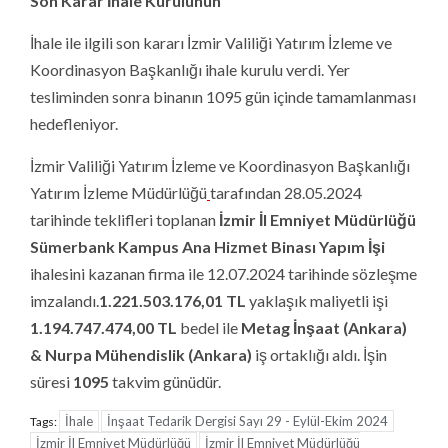
Son Karar İhale Kurulunun
İhale ile ilgili son kararı İzmir Valiliği Yatırım İzleme ve
Koordinasyon Başkanlığı ihale kurulu verdi. Yer
tesliminden sonra binanın 1095 gün içinde tamamlanması
hedefleniyor.
İzmir Valiliği Yatırım İzleme ve Koordinasyon Başkanlığı
Yatırım İzleme Müdürlüğü
tarafından 28.05.2024
tarihinde teklifleri toplanan
İzmir İl Emniyet Müdürlüğü
Sümerbank Kampus Ana Hizmet Binası Yapım İşi
ihalesini kazanan firma ile 12.07.2024 tarihinde sözleşme
imzalandı.
1.221.503.176,01
TL
yaklaşık maliyetli işi
1.194.747.474,00 TL
bedel ile
Metag İnşaat (Ankara)
& Nurpa Mühendislik
(Ankara)
iş ortaklığı aldı. İşin
süresi
1095
takvim günüdür.
İhale
İnşaat Tedarik Dergisi Sayı 29 - Eylül-Ekim 2024
Tags:
İzmir İl Emniyet Müdürlüğü
İzmir İl Emniyet Müdürlüğü