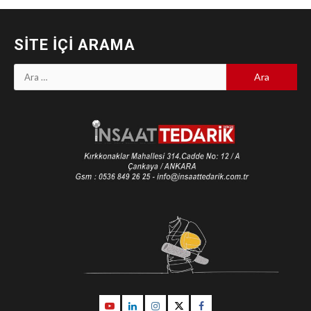
SITE İÇI ARAMA
Arama:
Youtube
Linkedin
İnstagram
Twitter
Facebook