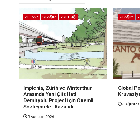
ALTYAPI
ULAŞIM
YURTDIŞI
ULAŞIM
Y
Implenia, Zürih ve Winterthur
Global Po
Arasında Yeni Çift Hatlı
Kruvaziye
Demiryolu Projesi İçin Önemli
3 Ağustos
Sözleşmeler Kazandı
5 Ağustos 2026