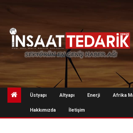
Skip
to
content
Üstyapı
Altyapı
Enerji
Afrika M
Hakkımızda
İletişim