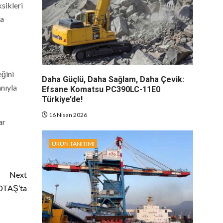
sikleri
ha
eğini
Daha Güçlü, Daha Sağlam, Daha Çevik:
nıyla
Efsane Komatsu PC390LC-11E0
Türkiye’de!
16 Nisan 2026
ar
ÜRÜN TANITIMI
Next
BOTAŞ’ta