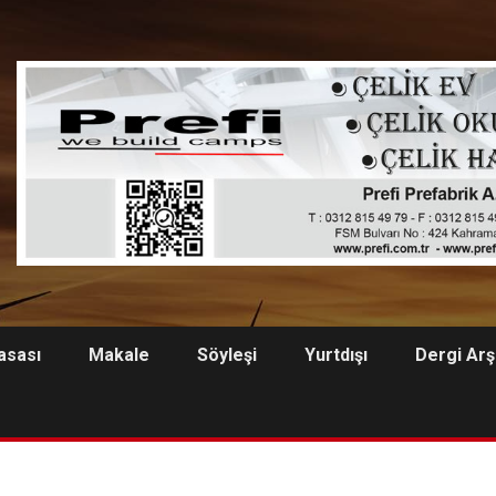
asası
Makale
Söyleşi
Yurtdışı
Dergi Arş