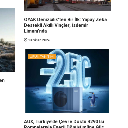
OYAK Denizcilik’ten Bir İlk: Yapay Zeka
Destekli Akıllı Vinçler, İsdemir
Limanı’nda
13 Nisan 2026
ÜRÜN TANITIMI
ren
AUX, Türkiye’de Çevre Dostu R290 Isı
Pompalarıyla Enerji Dönüşümüne Güç