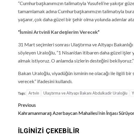
“Cumhurbaşkanımızın talimatıyla Yusufeli’ne yakışır güzel
tamamlamak adına Cumhurbaşkanımızın talimatıyla buraya 
yaşanır, çok daha güzel bir şehir olma yolunda adımlar ata
“İsmini Artvinli Kardeşlerim Verecek”
31 Mart seçimleri sonrası Ulaştırma ve Altyapı Bakanlığı
söyleyen Uraloğlu, “1 Nisan’dan itibaren daha güzel işle
almak istiyoruz. O anlamda sizlerin desteğini bekliyoruz.”
Bakan Uraloğlu, viyadüğün isminin ne olacağı ile ilgili bir
verecek” ifadesini kullandı.
Artvin
Ulaştırma ve Altyapı Bakanı Abdulkadir Uraloğlu
Y
Tags:
Continue
Previous
Reading
Kahramanmaraş Azerbaycan Mahallesi’nin İnşası Sürüyo
İLGINIZI ÇEKEBILIR