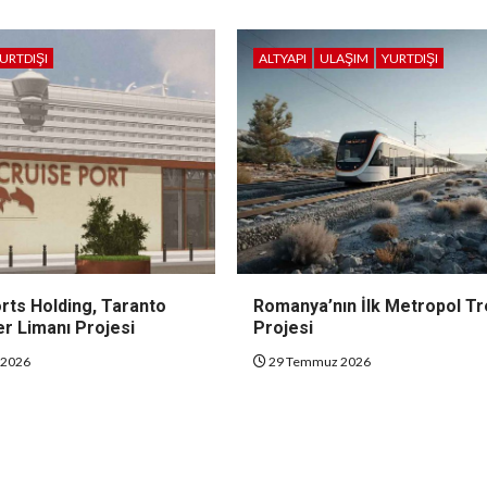
URTDIŞI
ALTYAPI
ULAŞIM
YURTDIŞI
rts Holding, Taranto
Romanya’nın İlk Metropol T
r Limanı Projesi
Projesi
 2026
29 Temmuz 2026