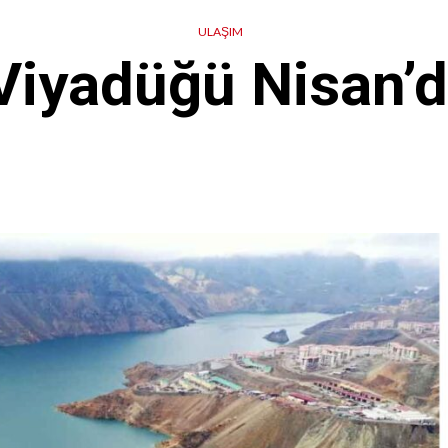
ULAŞIM
Viyadüğü Nisan’d