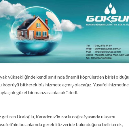
ak yüksekliğinde kendi sınıfında önemli köprülerden birisi olduğ
 bu köprüyü bitirerek biz hizmete açmış olacağız. Yusufeli hizmetin
yla çok güzel bir manzara olacak.” dedi.
 getiren Uraloğlu, Karadeniz’in zorlu coğrafyasında ulaşımı
Yusufeli’nin bu anlamda gerekli özveride bulunduğunu belirterek,