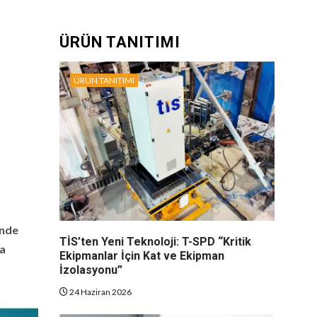
ÜRÜN TANITIMI
ÜRÜN TANITIMI
ünde
TİS’ten Yeni Teknoloji: T-SPD “Kritik
da
Ekipmanlar İçin Kat ve Ekipman
İzolasyonu”
24 Haziran 2026