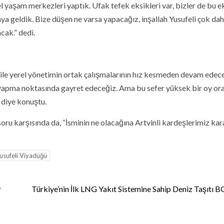
 yaşam merkezleri yaptık. Ufak tefek eksikleri var, bizler de bu ek
geldik. Bize düşen ne varsa yapacağız, inşallah Yusufeli çok da
cak.” dedi.
 ile yerel yönetimin ortak çalışmalarının hız kesmeden devam edec
r yapma noktasında gayret edeceğiz. Ama bu sefer yüksek bir oy ora
 diye konuştu.
 soru karşısında da, “İsminin ne olacağına Artvinli kardeşlerimiz kar
usufeli Viyadüğü
r
Türkiye’nin İlk LNG Yakıt Sistemine Sahip Deniz Taşıtı 