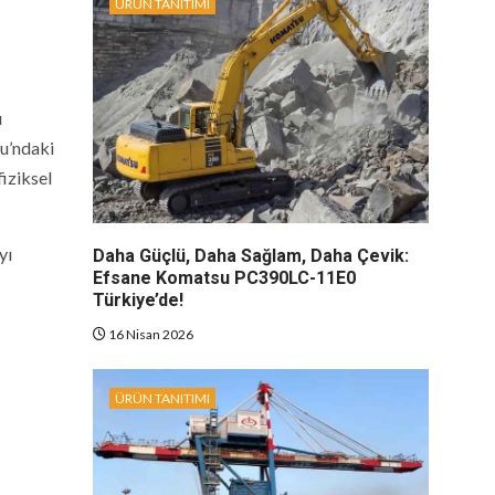
ÜRÜN TANITIMI
ı
u’ndaki
iziksel
yı
Daha Güçlü, Daha Sağlam, Daha Çevik:
Efsane Komatsu PC390LC-11E0
Türkiye’de!
16 Nisan 2026
ÜRÜN TANITIMI