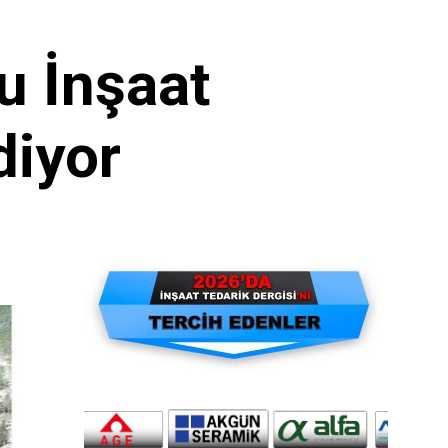
u İnşaat
diyor