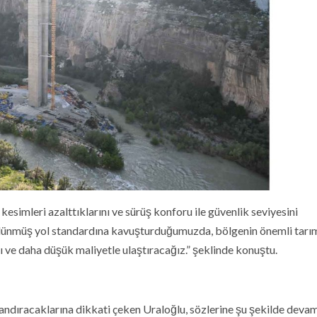
kesimleri azalttıklarını ve sürüş konforu ile güvenlik seviyesini
 bölünmüş yol standardına kavuşturduğumuzda, bölgenin önemli tarı
lı ve daha düşük maliyetle ulaştıracağız.” şeklinde konuştu.
landıracaklarına dikkati çeken Uraloğlu, sözlerine şu şekilde devam