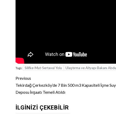
Silifke-Mut-Sertavul Yolu
Ulaştırma ve Altyapı Bakanı Abdu
Tags:
Continue
Previous
Reading
Tekirdağ Çerkezköy’de 7 Bin 500 m3 Kapasiteli İçme Suy
Deposu İnşaatı Temeli Atıldı
İLGINIZI ÇEKEBILIR