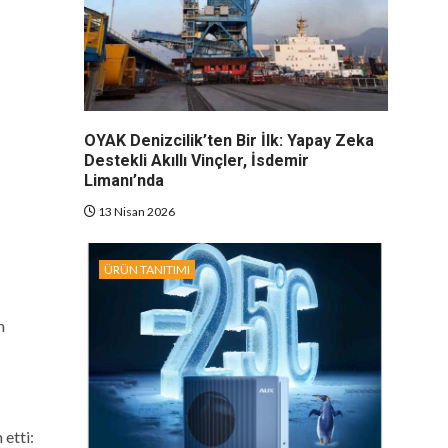
OYAK Denizcilik’ten Bir İlk: Yapay Zeka
Destekli Akıllı Vinçler, İsdemir
Limanı’nda
13 Nisan 2026
ÜRÜN TANITIMI
m
 etti: