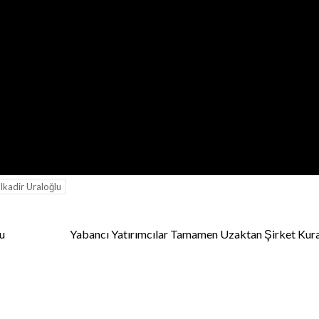
lkadir Uraloğlu
u
Yabancı Yatırımcılar Tamamen Uzaktan Şirket Kur