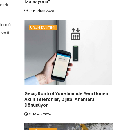
İzolasyonu”
üksek
24 Haziran 2026
itümlü
ÜRÜN TANITIMI
 ve 8
Geçiş Kontrol Yönetiminde Yeni Dönem:
Akıllı Telefonlar, Dijital Anahtara
Dönüşüyor
18 Mayıs 2026