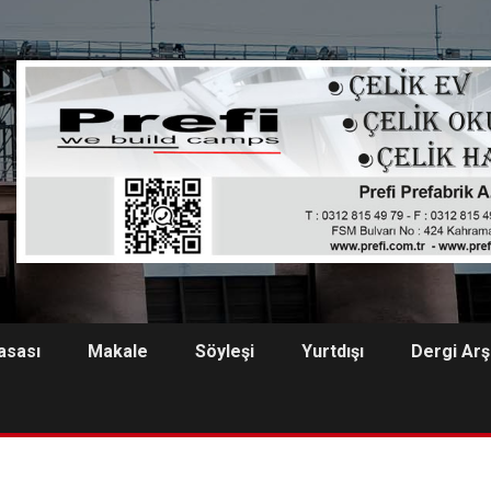
asası
Makale
Söyleşi
Yurtdışı
Dergi Arş