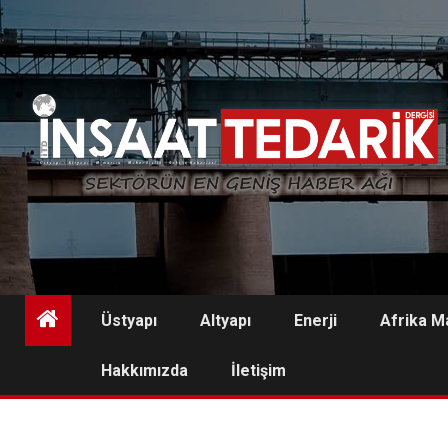
Skip
to
content
Üstyapı
Altyapı
Enerji
Afrika M
Hakkımızda
İletişim