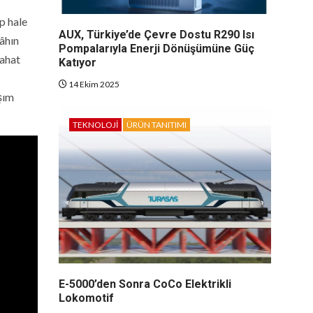
p hale
AUX, Türkiye’de Çevre Dostu R290 Isı
gâhın
Pompalarıyla Enerji Dönüşümüne Güç
yahat
Katıyor
14 Ekim 2025
aşım
TEKNOLOJI
ÜRÜN TANITIMI
E-5000’den Sonra CoCo Elektrikli
Lokomotif