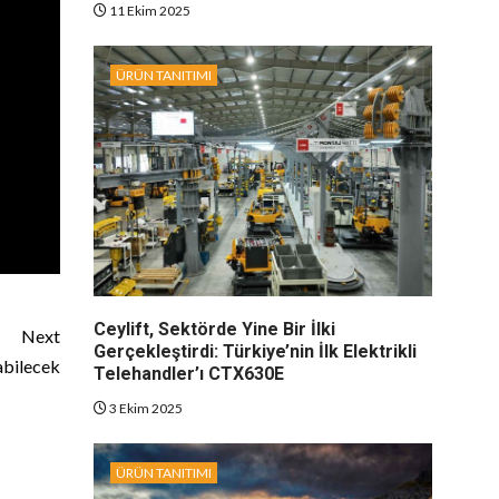
11 Ekim 2025
ÜRÜN TANITIMI
Ceylift, Sektörde Yine Bir İlki
Next
Gerçekleştirdi: Türkiye’nin İlk Elektrikli
abilecek
Telehandler’ı CTX630E
3 Ekim 2025
ÜRÜN TANITIMI