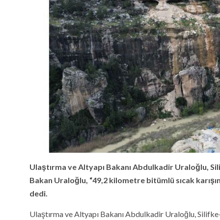
Ulaştırma ve Altyapı Bakanı Abdulkadir Uraloğlu, Si
Bakan Uraloğlu, “49,2 kilometre bitümlü sıcak karış
dedi.
Ulaştırma ve Altyapı Bakanı Abdulkadir Uraloğlu, Silifke