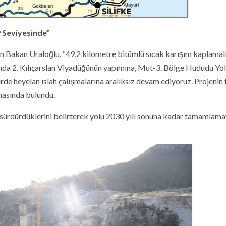
 Seviyesinde”
n Bakan Uraloğlu, “49,2 kilometre bitümlü sıcak karışım kaplamal
nda 2. Kılıçarslan Viyadüğünün yapımına, Mut-3. Bölge Hududu Yol
de heyelan ıslah çalışmalarına aralıksız devam ediyoruz. Projenin f
masında bulundu.
 sürdürdüklerini belirterek yolu 2030 yılı sonuna kadar tamamlama