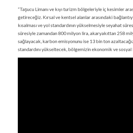
“Taşucu Limanı ve kıyı turizm bölgeleriyle iç kesimler ara
getireceğiz. Kırsal ve kentsel alanlar arasındaki bağlantı
kısalması ve yol standardının yükselmesiyle seyahat süre
süresiyle zamandan 800 milyon lira, akaryakıttan 258 milyo
sağlayacak, karbon emisyonunu ise 13 bin ton azaltacağız. 
standardını yükseltecek, bölgemizin ekonomik ve sosyal k