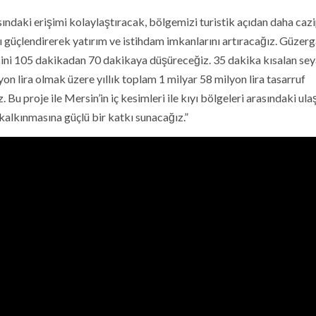
sındaki erişimi kolaylaştıracak, bölgemizi turistik açıdan daha cazi
yı güçlendirerek yatırım ve istihdam imkanlarını artıracağız. Güzer
sini 105 dakikadan 70 dakikaya düşüreceğiz. 35 dakika kısalan se
n lira olmak üzere yıllık toplam 1 milyar 58 milyon lira tasarruf
Bu proje ile Mersin’in iç kesimleri ile kıyı bölgeleri arasındaki ul
alkınmasına güçlü bir katkı sunacağız.”