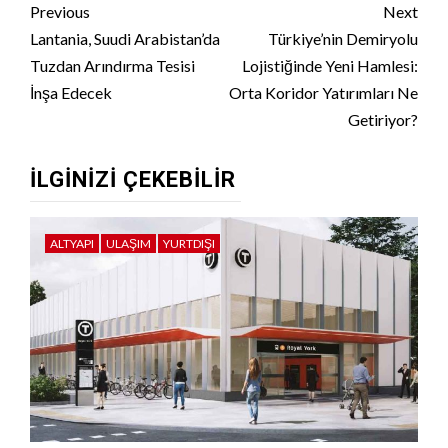
Continue
Previous
Next
Reading
Lantania, Suudi Arabistan’da
Türkiye’nin Demiryolu
Tuzdan Arındırma Tesisi
Lojistiğinde Yeni Hamlesi:
İnşa Edecek
Orta Koridor Yatırımları Ne
Getiriyor?
İLGINIZI ÇEKEBILIR
ALTYAPI
ULAŞIM
YURTDIŞI