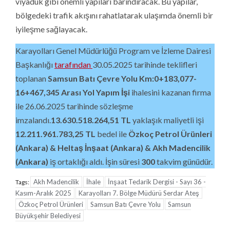
viyadük gibi önemli yapıları barındıracak. Bu yapılar,
bölgedeki trafik akışını rahatlatarak ulaşımda önemli bir
iyileşme sağlayacak.
Karayolları Genel Müdürlüğü Program ve İzleme Dairesi
Başkanlığı
tarafından
30.05.2025 tarihinde teklifleri
toplanan
Samsun Batı Çevre Yolu Km:0+183,077-
16+467,345 Arası Yol Yapım
İşi
ihalesini kazanan firma
ile 26.06.2025 tarihinde sözleşme
imzalandı.
13.630.518.264,51
TL
yaklaşık maliyetli işi
12.211.961.783,25
TL
bedel ile
Özkoç Petrol Ürünleri
(Ankara)
& Heltaş İnşaat
(Ankara)
& Akh Madencilik
(Ankara)
iş ortaklığı aldı. İşin süresi
300
takvim günüdür.
Akh Madencilik
İhale
İnşaat Tedarik Dergisi - Sayı 36 -
Tags:
Kasım-Aralık 2025
Karayolları 7. Bölge Müdürü Serdar Ateş
Özkoç Petrol Ürünleri
Samsun Batı Çevre Yolu
Samsun
Büyükşehir Belediyesi