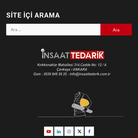
SITE İÇI ARAMA
Arama:
Youtube
Linkedin
İnstagram
Twitter
Facebook