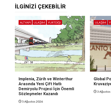
İLGINIZI ÇEKEBILIR
ALTYAPI
ULAŞIM
YURTDIŞI
ULAŞIM
Y
Implenia, Zürih ve Winterthur
Global Po
Arasında Yeni Çift Hatlı
Kruvaziye
Demiryolu Projesi İçin Önemli
3 Ağustos
Sözleşmeler Kazandı
5 Ağustos 2026