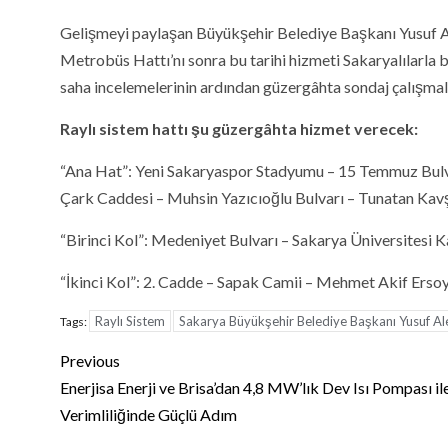
Gelişmeyi paylaşan Büyükşehir Belediye Başkanı Yusuf Ale
Metrobüs Hattı’nı sonra bu tarihi hizmeti Sakaryalılarla
saha incelemelerinin ardından güzergâhta sondaj çalışmala
Raylı sistem hattı şu güzergâhta hizmet verecek:
“Ana Hat”: Yeni Sakaryaspor Stadyumu – 15 Temmuz Bulv
Çark Caddesi – Muhsin Yazıcıoğlu Bulvarı – Tunatan Kav
“Birinci Kol”: Medeniyet Bulvarı – Sakarya Üniversitesi
“İkinci Kol”: 2. Cadde – Sapak Camii – Mehmet Akif Ersoy
Raylı Sistem
Sakarya Büyükşehir Belediye Başkanı Yusuf A
Tags:
Continue
Previous
Reading
Enerjisa Enerji ve Brisa’dan 4,8 MW’lık Dev Isı Pompası ile
Verimliliğinde Güçlü Adım