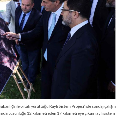
kanlığı ile ortak yürüttüğü Raylı Sistem Projesi’nde sondaj çalışm
mdar, uzunluğu 12 kilometreden 17 kilometreye çıkan raylı sistem