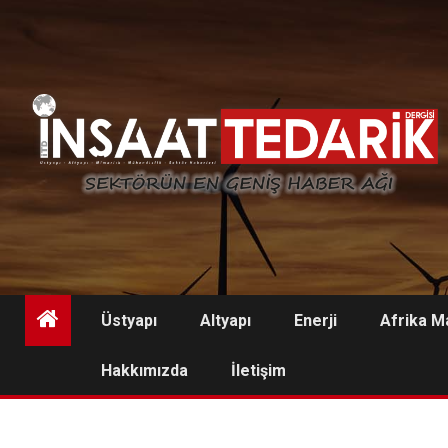
Skip
to
content
Üstyapı
Altyapı
Enerji
Afrika M
Hakkımızda
İletişim