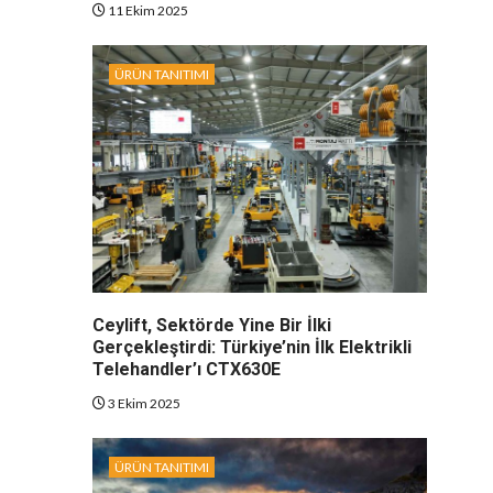
11 Ekim 2025
ÜRÜN TANITIMI
Ceylift, Sektörde Yine Bir İlki
Gerçekleştirdi: Türkiye’nin İlk Elektrikli
Telehandler’ı CTX630E
3 Ekim 2025
ÜRÜN TANITIMI