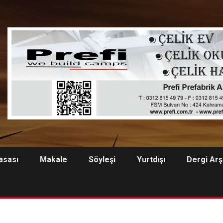
asası
Makale
Söyleşi
Yurtdışı
Dergi Arş