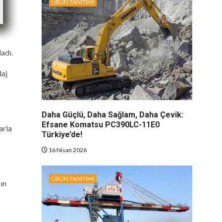
ÜRÜN TANITIMI
adı.
daj
Daha Güçlü, Daha Sağlam, Daha Çevik:
Efsane Komatsu PC390LC-11E0
arla
Türkiye’de!
16 Nisan 2026
ÜRÜN TANITIMI
ın