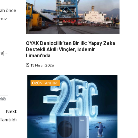
lah önce
ımız
OYAK Denizcilik’ten Bir İlk: Yapay Zeka
Destekli Akıllı Vinçler, İsdemir
aj –
Limanı’nda
13 Nisan 2026
ÜRÜN TANITIMI
lığı
Next
anıtıldı