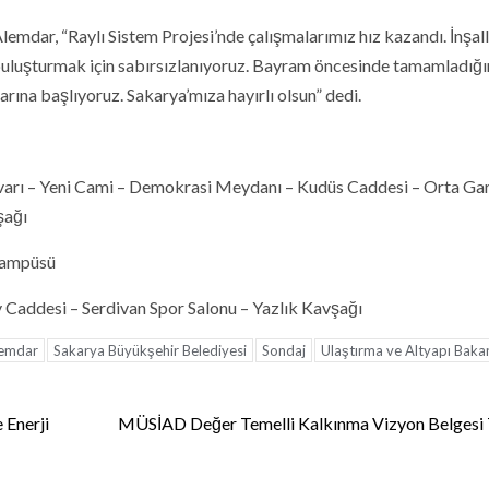
mdar, “Raylı Sistem Projesi’nde çalışmalarımız hız kazandı. İnşal
 buluşturmak için sabırsızlanıyoruz. Bayram öncesinde tamamladığ
rına başlıyoruz. Sakarya’mıza hayırlı olsun” dedi.
arı – Yeni Cami – Demokrasi Meydanı – Kudüs Caddesi – Orta Gar
şağı
 Kampüsü
 Caddesi – Serdivan Spor Salonu – Yazlık Kavşağı
lemdar
Sakarya Büyükşehir Belediyesi
Sondaj
Ulaştırma ve Altyapı Bakan
 Enerji
MÜSİAD Değer Temelli Kalkınma Vizyon Belgesi T