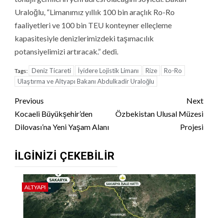
Uraloğlu, “Limanımız yıllık 100 bin araçlık Ro-Ro
faaliyetleri ve 100 bin TEU konteyner elleçleme
kapasitesiyle denizlerimizdeki taşımacılık
potansiyelimizi artıracak.” dedi.
Deniz Ticareti
İyidere Lojistik Limanı
Rize
Ro-Ro
Tags:
Ulaştırma ve Altyapı Bakanı Abdulkadir Uraloğlu
Continue
Previous
Next
Reading
Kocaeli Büyükşehir’den
Özbekistan Ulusal Müzesi
Dilovası’na Yeni Yaşam Alanı
Projesi
İLGINIZI ÇEKEBILIR
ALTYAPI