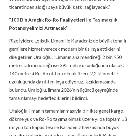
ticaretinden aldığı paya büyük katkı sağlayacak.”
“100 Bin Araçlık Ro-Ro Faaliyetleri ile Taşımacılık
Potansiyelimizi Artıracak”
Rize İyidere Lojistik Limanı ile Karadeniz’de büyük tonajlı
gemilere hizmet verecek modern bir üs inşa ettiklerini
dile getiren Uraloğlu, “Limanın ana mendireği 2 bin 950
metre, tali mendireği ise 395 metre uzunluğunda olacak.
140 metresi Ro-Ro rıhtımı olmak üzere 2,2 kilometre
uzunluğunda da rıhtım inşa ediyoruz.” açıklamasında
bulundu. Uraloğlu, limanı 2026’nın üçüncü çeyreğinde
tamamlamayı hedeflediklerini bildirdi.
Uraloğlu, limanın tamamlanmasıyla birlikte genel kargo,
dökme yük ve Ro-Ro taşıma olmak üzere yılda toplam 13
milyon ton kapasitesi ile Karadeniz havzasında büyük
tonajlı gemilerin yeni adresi olacağını söyledi. Bakan