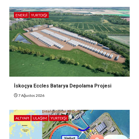
ENERJI
YURTDIŞI
İskoçya Eccles Batarya Depolama Projesi
7 Ağustos 2026
ALTYAPI
ULAŞIM
YURTDIŞI