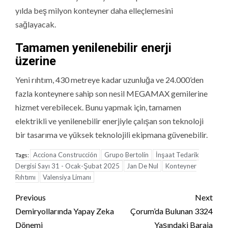
yılda beş milyon konteyner daha elleçlemesini
sağlayacak.
Tamamen yenilenebilir enerji
üzerine
Yeni rıhtım, 430 metreye kadar uzunluğa ve 24.000’den
fazla konteynere sahip son nesil MEGAMAX gemilerine
hizmet verebilecek. Bunu yapmak için, tamamen
elektrikli ve yenilenebilir enerjiyle çalışan son teknoloji
bir tasarıma ve yüksek teknolojili ekipmana güvenebilir.
Acciona Construcción
Grupo Bertolín
İnşaat Tedarik
Tags:
Dergisi Sayı 31 - Ocak-Şubat 2025
Jan De Nul
Konteyner
Rıhtımı
Valensiya Limanı
Continue
Previous
Next
Reading
Demiryollarında Yapay Zeka
Çorum’da Bulunan 3324
Dönemi
Yaşındaki Baraja