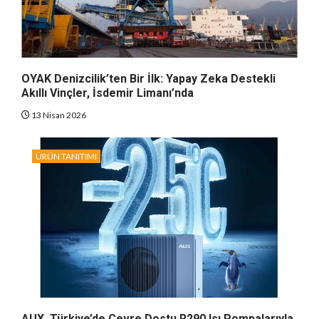
OYAK Denizcilik’ten Bir İlk: Yapay Zeka Destekli
Akıllı Vinçler, İsdemir Limanı’nda
13 Nisan 2026
ÜRÜN TANITIMI
AUX, Türkiye’de Çevre Dostu R290 Isı Pompalarıyla