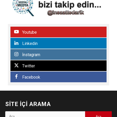
Youtube
Linkedin
İnstagram
Twitter
Facebook
SITE İÇI ARAMA
Arama: