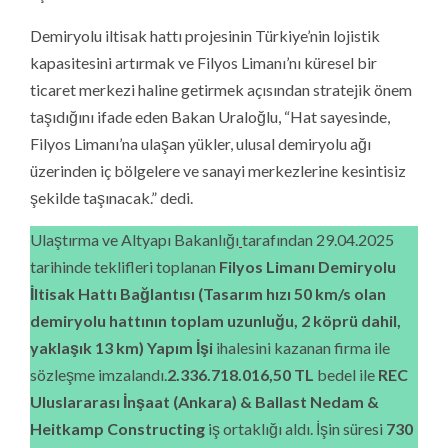
Demiryolu iltisak hattı projesinin Türkiye’nin lojistik
kapasitesini artırmak ve Filyos Limanı’nı küresel bir
ticaret merkezi haline getirmek açısından stratejik önem
taşıdığını ifade eden Bakan Uraloğlu, “Hat sayesinde,
Filyos Limanı’na ulaşan yükler, ulusal demiryolu ağı
üzerinden iç bölgelere ve sanayi merkezlerine kesintisiz
şekilde taşınacak.” dedi.
Ulaştırma ve Altyapı Bakanlığı
tarafından 29.04.2025
tarihinde teklifleri toplanan
Filyos Limanı Demiryolu
İltisak Hattı Bağlantısı (Tasarım hızı 50 km/s olan
demiryolu hattının toplam uzunluğu, 2 köprü dahil,
yaklaşık 13 km)
Yapım İşi
ihalesini kazanan firma ile
sözleşme imzalandı.
2.336.718.016,50
TL
bedel ile
REC
Uluslararası İnşaat
(Ankara) & Ballast Nedam &
Heitkamp Constructing
iş ortaklığı aldı. İşin süresi
730