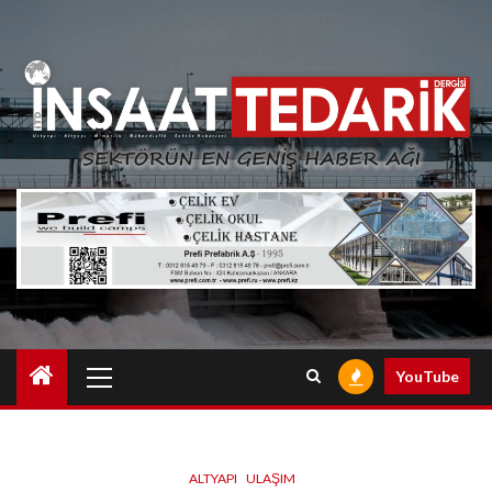
Skip
to
content
Primary
YouTube
Menu
ALTYAPI
ULAŞIM