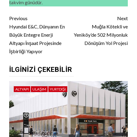
takvim günüdür.
Continue
Previous
Next
Reading
Hyundai E&C, Dünyanın En
Muğla Kötekli ve
Büyük Entegre Enerji
Yeniköy’de 502 Milyonluk
Altyapı İnşaat Projesinde
Dönüşüm Yol Projesi
İşbirliği Yapıyor
İLGINIZI ÇEKEBILIR
ALTYAPI
ULAŞIM
YURTDIŞI