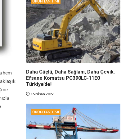
ÜRÜN TANITIMI
Daha Güçlü, Daha Sağlam, Daha Çevik:
’a hem
Efsane Komatsu PC390LC-11E0
yaklaşık
Türkiye’de!
işme
16 Nisan 2026
mızla
e
ÜRÜN TANITIMI