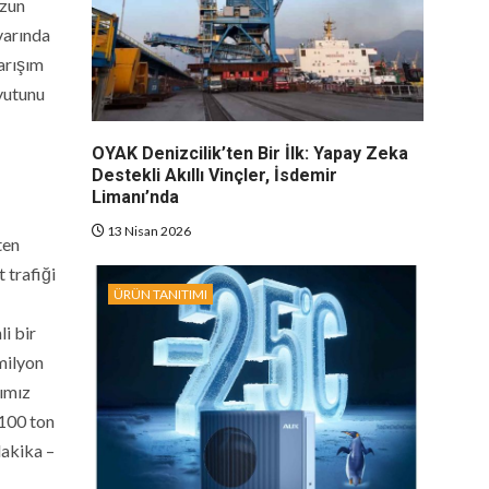
uzun
varında
arışım
oyutunu
OYAK Denizcilik’ten Bir İlk: Yapay Zeka
Destekli Akıllı Vinçler, İsdemir
Limanı’nda
13 Nisan 2026
ten
 trafiği
ÜRÜN TANITIMI
i bir
milyon
ğımız
 100 ton
dakika –