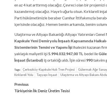
en az 4 kat arttırmış olacağız. Çevreci olan bir projemizi
kazandırmış olacağız. Hayırlı uğurlu olsun. Kırklareli inşa
Parti hükümetimizle beraber Cumhur İttifakımızla beraber
içerisinde olacağız. Hemen benim arkamda, benim solumd
Ulaştırma ve Altyapı Bakanlığı Altyapı Yatırımları Gene
Kapıkule Yeni Demiryolu İnşaatı Kapsamında Halkalı-
Sistemlerinin Temini ve Yapımı İşi
ihalesini kazanan fir
yaklaşık maliyetli işi
5.994.032.947,00
TL
bedel ile
Güle
İnşaat
(İstanbul
)
iş ortaklığı aldı. İşin süresi
990
takvim g
Çerkezköy-Kapıkule Hızlı Tren Projesi
Gülermak Ağır Sanay
Tags:
Kırklareli Yolu
Taşyapı İnşaat
Ulaştırma ve Altyapı Bakanı Abdu
Continue
Previous
Reading
Türkiye’nin İlk Deniz Üretim Tesisi