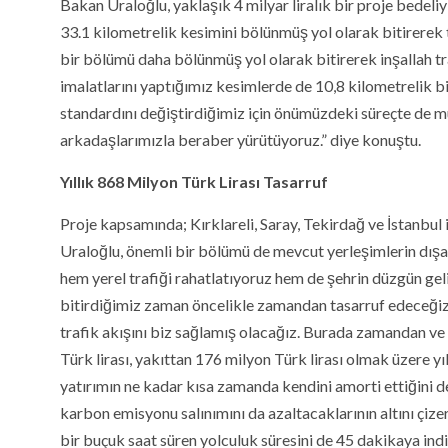
Bakan Uraloğlu, yaklaşık 4 milyar liralık bir proje bedeliy
33.1 kilometrelik kesimini bölünmüş yol olarak bitirerek 
bir bölümü daha bölünmüş yol olarak bitirerek inşallah tr
imalatlarını yaptığımız kesimlerde de 10,8 kilometrelik b
standardını değiştirdiğimiz için önümüzdeki süreçte de m
arkadaşlarımızla beraber yürütüyoruz.” diye konuştu.
Yıllık 868 Milyon Türk Lirası Tasarruf
Proje kapsamında; Kırklareli, Saray, Tekirdağ ve İstanbul i
Uraloğlu, önemli bir bölümü de mevcut yerleşimlerin dışarıs
hem yerel trafiği rahatlatıyoruz hem de şehrin düzgün gel
bitirdiğimiz zaman öncelikle zamandan tasarruf edeceğiz,
trafik akışını biz sağlamış olacağız. Burada zamandan v
Türk lirası, yakıttan 176 milyon Türk lirası olmak üzere yı
yatırımın ne kadar kısa zamanda kendini amorti ettiğini de
karbon emisyonu salınımını da azaltacaklarının altını çize
bir buçuk saat süren yolculuk süresini de 45 dakikaya indir