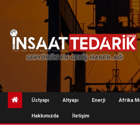
Skip
to
content
Üstyapı
Altyapı
Enerji
Afrika M
Hakkımızda
İletişim