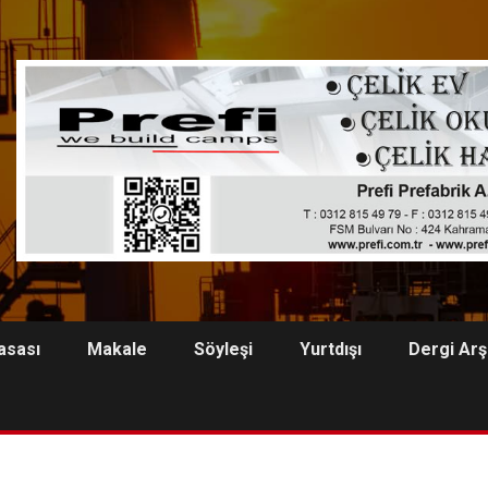
asası
Makale
Söyleşi
Yurtdışı
Dergi Arş