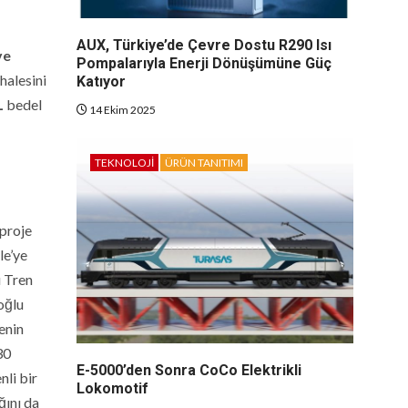
AUX, Türkiye’de Çevre Dostu R290 Isı
ve
Pompalarıyla Enerji Dönüşümüne Güç
ihalesini
Katıyor
L
bedel
14 Ekim 2025
TEKNOLOJI
ÜRÜN TANITIMI
 proje
le’ye
ı Tren
oğlu
enin
30
E-5000’den Sonra CoCo Elektrikli
li bir
Lokomotif
ğını da