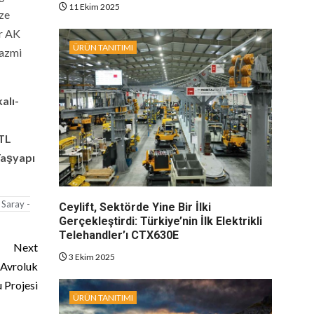
11 Ekim 2025
ize
er AK
ÜRÜN TANITIMI
 azmi
alı-
TL
Taşyapı
Saray -
Ceylift, Sektörde Yine Bir İlki
Gerçekleştirdi: Türkiye’nin İlk Elektrikli
Telehandler’ı CTX630E
Next
3 Ekim 2025
 Avroluk
 Projesi
ÜRÜN TANITIMI