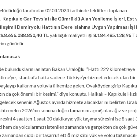
Müdürlüğü tarafından 02.04.2024 tarihinde teklifleri toplanan
 Kapıkule Gar Tevsiatı İle Gümrüklü Alan Yenileme İşleri, Est 
kileşimli Demiryolu Hattının Dere Islahına Uygun Yapılması İşi
ı.
8.656.088.850,40
TL
yaklaşık maliyetli işi
8.184.485.128,96
T
im günüdür.
amlanacak
rde bulunduklarını anlatan Bakan Uraloğlu, “Hattı 229 kilometreye
dirne’ye, İstanbul’a hatta sadece Türkiye’ye hizmet edecek olan bir
aşlayıp kalkınma yoluyla ülkemize gelen, Ovaköyden girip Kapıku
n da çok önemli bir kesimi.” diye konuştu. Halkalı – Kapıkule Hızl
gelecek senenin Ağustos ayında hizmete alacaklarını belirten Ural
 muhtemelen 2026’nın sonuna doğru tamamını açmış olacağız ve proj
sini 4 saatten 1 saat 30 dakikaya; yük taşıma süresini ise 8 saat 
 hem de yolcularımızı istenilen zamanda ve gerçekten de çok güven
e zamandan ciddi bir tasarruf ettiğimiz gibi yük ve yolcu taşımacılı