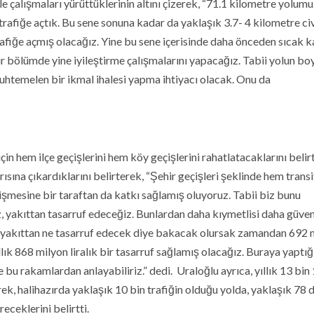
le çalışmaları yürüttüklerinin altını çizerek, “71.1 kilometre yolum
trafiğe açtık. Bu sene sonuna kadar da yaklaşık 3.7- 4 kilometre ci
afiğe açmış olacağız. Yine bu sene içerisinde daha önceden sıcak k
ir bölümde yine iyileştirme çalışmalarını yapacağız. Tabii yolun b
uhtemelen bir ikmal ihalesi yapma ihtiyacı olacak. Onu da
çin hem ilçe geçişlerini hem köy geçişlerini rahatlatacaklarını belir
ına çıkardıklarını belirterek, “Şehir geçişleri şeklinde hem transit
işmesine bir taraftan da katkı sağlamış oluyoruz. Tabii biz bunu
 yakıttan tasarruf edeceğiz. Bunlardan daha kıymetlisi daha güvenl
e yakıttan ne tasarruf edecek diye bakacak olursak zamandan 692 
llık 868 milyon liralık bir tasarruf sağlamış olacağız. Buraya yaptı
 bu rakamlardan anlayabiliriz.” dedi. Uraloğlu ayrıca, yıllık 13 bin
rek, halihazırda yaklaşık 10 bin trafiğin olduğu yolda, yaklaşık 78 
eceklerini belirtti.