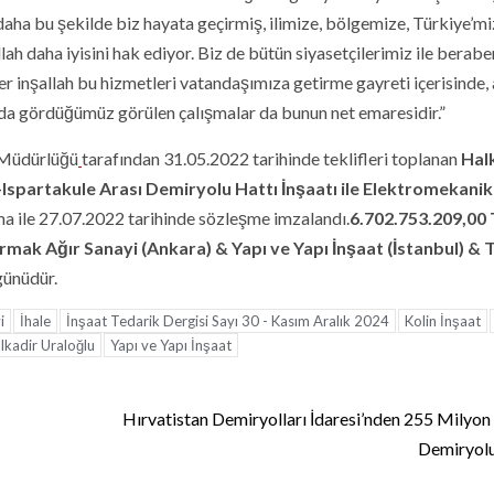
 daha bu şekilde biz hayata geçirmiş, ilimize, bölgemize, Türkiye’m
llah daha iyisini hak ediyor. Biz de bütün siyasetçilerimiz ile berab
 inşallah bu hizmetleri vatandaşımıza getirme gayreti içerisinde,
a gördüğümüz görülen çalışmalar da bunun net emaresidir.”
l Müdürlüğü
tarafından 31.05.2022 tarihinde teklifleri toplanan
Halk
Ispartakule Arası Demiryolu Hattı İnşaatı ile Elektromekanik
ma ile 27.07.2022 tarihinde sözleşme imzalandı.
6.702.753.209,00
rmak Ağır Sanayi (Ankara) & Yapı ve Yapı İnşaat (İstanbul) & 
ünüdür.
i
İhale
İnşaat Tedarik Dergisi Sayı 30 - Kasım Aralık 2024
Kolin İnşaat
lkadir Uraloğlu
Yapı ve Yapı İnşaat
Hırvatistan Demiryolları İdaresi’nden 255 Milyon
Demiryolu