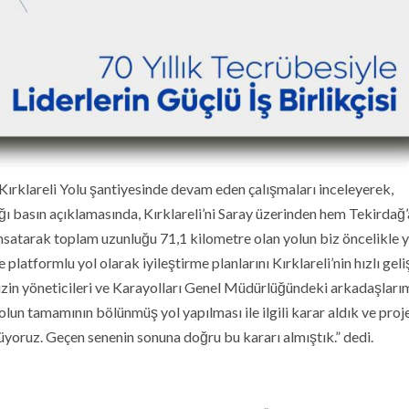
ırklareli Yolu şantiyesinde devam eden çalışmaları inceleyerek,
tığı basın açıklamasında, Kırklareli’ni Saray üzerinden hem Tekirdağ
satarak toplam uzunluğu 71,1 kilometre olan yolun biz öncelikle 
platformlu yol olarak iyileştirme planlarını Kırklareli’nin hızlı gel
imizin yöneticileri ve Karayolları Genel Müdürlüğündeki arkadaşları
yolun tamamının bölünmüş yol yapılması ile ilgili karar aldık ve proj
üyoruz. Geçen senenin sonuna doğru bu kararı almıştık.” dedi.