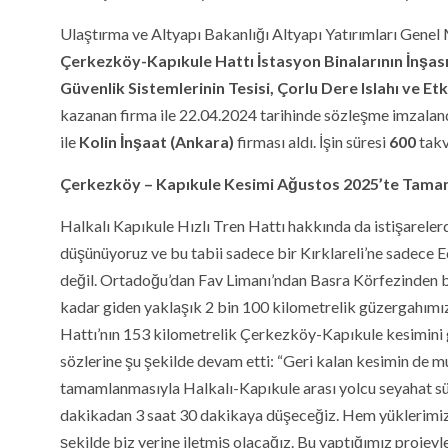
Ulaştırma ve Altyapı Bakanlığı Altyapı Yatırımları Genel 
Çerkezköy-Kapıkule Hattı İstasyon Binalarının İnşası,
Güvenlik Sistemlerinin Tesisi, Çorlu Dere Islahı ve Et
kazanan firma ile 22.04.2024 tarihinde sözleşme imzaland
ile
Kolin İnşaat
(Ankara
)
firması aldı. İşin süresi
600
takv
Çerkezköy – Kapıkule Kesimi Ağustos 2025’te Tam
Halkalı Kapıkule Hızlı Tren Hattı hakkında da istişarele
düşünüyoruz ve bu tabii sadece bir Kırklareli’ne sadece E
değil. Ortadoğu’dan Fav Limanı’ndan Basra Körfezinden b
kadar giden yaklaşık 2 bin 100 kilometrelik güzergahımızı
Hattı’nın 153 kilometrelik Çerkezköy-Kapıkule kesimini 
sözlerine şu şekilde devam etti: “Geri kalan kesimin de
tamamlanmasıyla Halkalı-Kapıkule arası yolcu seyahat süre
dakikadan 3 saat 30 dakikaya düşeceğiz. Hem yüklerimizi
şekilde biz yerine iletmiş olacağız. Bu yaptığımız projeyl