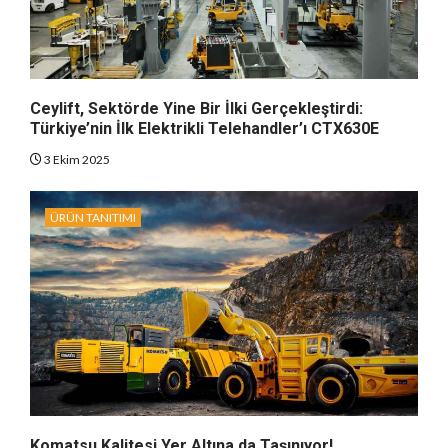
Ceylift, Sektörde Yine Bir İlki Gerçekleştirdi:
Türkiye’nin İlk Elektrikli Telehandler’ı CTX630E
3 Ekim 2025
ÜRÜN TANITIMI
Komatsu Kalitesi Yer Altına da Taşınıyor!