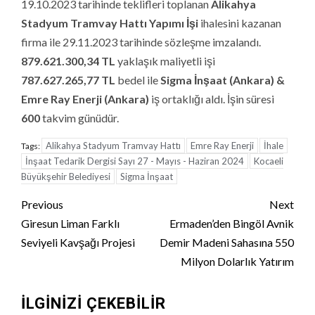
19.10.2023 tarihinde teklifleri toplanan
Alikahya
Stadyum Tramvay Hattı Yapımı İşi
ihalesini kazanan
firma ile 29.11.2023 tarihinde sözleşme imzalandı.
879.621.300,34
TL
yaklaşık maliyetli işi
787.627.265,77
TL
bedel ile
Sigma İnşaat (Ankara) &
Emre Ray Enerji
(Ankara)
iş ortaklığı aldı. İşin süresi
600
takvim günüdür.
Alikahya Stadyum Tramvay Hattı
Emre Ray Enerji
İhale
Tags:
İnşaat Tedarik Dergisi Sayı 27 - Mayıs - Haziran 2024
Kocaeli
Büyükşehir Belediyesi
Sigma İnşaat
Continue
Previous
Next
Reading
Giresun Liman Farklı
Ermaden’den Bingöl Avnik
Seviyeli Kavşağı Projesi
Demir Madeni Sahasına 550
Milyon Dolarlık Yatırım
İLGINIZI ÇEKEBILIR