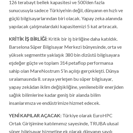
126 terabayt bellek kapasitesi ve 500’den fazla
sunucusuyla sadece Türkiye’nin değil, dünyanın en hızlı ve
güçlü bilgisayarlarından biri olacak. Yapay zeka alanında
yapılacak çalışmalardaki kapasitemizi 5 kat artıracak.
KRİTİK İŞ BİRLİĞİ:
Kritik bir iş birliğine daha katıldık.
Barselona Süper Bilgisayar Merkezi bünyesinde, orta ve
yüksek segmentte yaklaşık 380 bin dizüstü bilgisayara
eşdeğer güçte ve toplam 314 petaflop performansa
sahip olan MareNostrum 5’in açılışı gerçekleşti. Dünya
sıralamasında 8. sıraya yerleşen bu süper bilgisayar,
yapay zekâdan iklim değişikliğine, yenilenebilir enerjiden
sağlık bilimlerine kadar geniş bir alanda bilim
insanlarımıza ve endüstrimize hizmet edecek.
YENİ KAPILAR AÇACAK:
Türkiye olarak EuroHPC
Ortak Girişimine katılımımız sayesinde, TRUBA ulusal
süper bilgisayar hizmetine ek olarak dünyanın sayılı