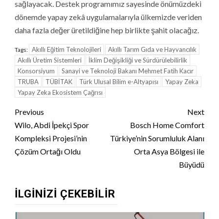
sağlayacak. Destek programımız sayesinde önümüzdeki
dönemde yapay zekâ uygulamalarıyla ülkemizde veriden
daha fazla değer üretildiğine hep birlikte şahit olacağız.
Akıllı Eğitim Teknolojileri
Akıllı Tarım Gıda ve Hayvancılık
Tags:
Akıllı Üretim Sistemleri
İklim Değişikliği ve Sürdürülebilirlik
Konsorsiyum
Sanayi ve Teknoloji Bakanı Mehmet Fatih Kacır
TRUBA
TÜBİTAK
Türk Ulusal Bilim e-Altyapısı
Yapay Zeka
Yapay Zeka Ekosistem Çağrısı
Continue
Previous
Next
Reading
Wilo, Abdi İpekçi Spor
Bosch Home Comfort
Kompleksi Projesi’nin
Türkiye’nin Sorumluluk Alanı
Çözüm Ortağı Oldu
Orta Asya Bölgesi ile
Büyüdü
İLGINIZI ÇEKEBILIR