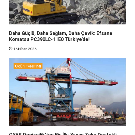
Daha Güçlü, Daha Sağlam, Daha Çevik: Efsane
Komatsu PC390LC-11E0 Türkiye’de!
16 Nisan 2026
ÜRÜN TANITIMI
OYAK Denizcilik’ten Bir İlk: Yapay Zeka Destekli