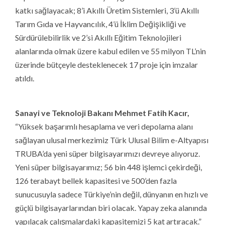
katkı sağlayacak; 8’i Akıllı Üretim Sistemleri, 3’ü Akıllı
Tarım Gıda ve Hayvancılık, 4’ü İklim Değişikliği ve
Sürdürülebilirlik ve 2’si Akıllı Eğitim Teknolojileri
alanlarında olmak üzere kabul edilen ve 55 milyon TL’nin
üzerinde bütçeyle desteklenecek 17 proje için imzalar
atıldı.
Sanayi ve Teknoloji Bakanı Mehmet Fatih Kacır,
“Yüksek başarımlı hesaplama ve veri depolama alanı
sağlayan ulusal merkezimiz Türk Ulusal Bilim e-Altyapısı
TRUBA’da yeni süper bilgisayarımızı devreye alıyoruz.
Yeni süper bilgisayarımız; 56 bin 448 işlemci çekirdeği,
126 terabayt bellek kapasitesi ve 500’den fazla
sunucusuyla sadece Türkiye’nin değil, dünyanın en hızlı ve
güçlü bilgisayarlarından biri olacak. Yapay zeka alanında
yapılacak çalışmalardaki kapasitemizi 5 kat artıracak.”